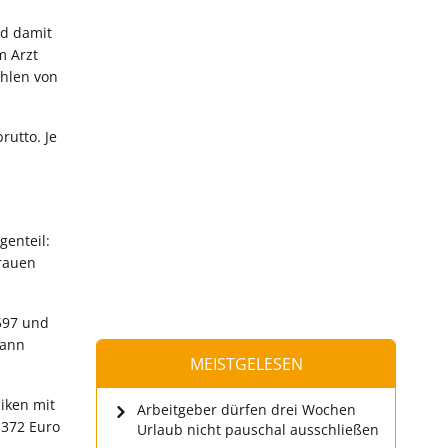
nd damit
m Arzt
ahlen von
rutto. Je
genteil:
Frauen
.597 und
dann
MEISTGELESEN
niken mit
Arbeitgeber dürfen drei Wochen
.372 Euro
Urlaub nicht pauschal ausschließen