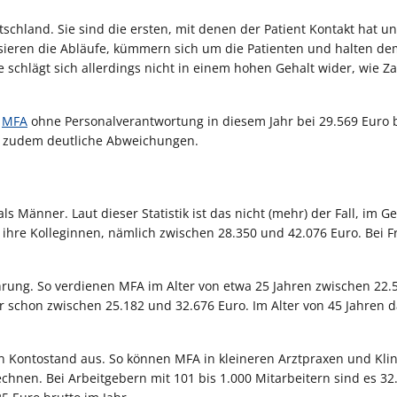
utschland. Sie sind die ersten, mit denen der Patient Kontakt hat u
isieren die Abläufe, kümmern sich um die Patienten und halten de
e schlägt sich allerdings nicht in einem hohen Gehalt wider, wie Z
n
MFA
ohne Personalverantwortung in diesem Jahr bei 29.569 Euro b
 es zudem deutliche Abweichungen.
s Männer. Laut dieser Statistik ist das nicht (mehr) der Fall, im Ge
ihre Kolleginnen, nämlich zwischen 28.350 und 42.076 Euro. Bei 
ahrung. So verdienen MFA im Alter von etwa 25 Jahren zwischen 22
er schon zwischen 25.182 und 32.676 Euro. Im Alter von 45 Jahren 
den Kontostand aus. So können MFA in kleineren Arztpraxen und Kli
echnen. Bei Arbeitgebern mit 101 bis 1.000 Mitarbeitern sind es 32