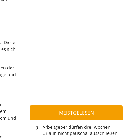
s. Dieser
 es sich
ien der
lage und
en
inem
MEISTGELESEN
inom und
Arbeitgeber dürfen drei Wochen
Urlaub nicht pauschal ausschließen
r