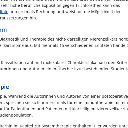
 sehr hohe berufliche Exposition gegen Trichlorethen kann das
linie
nun erstmals Rechnung und weist auf die Möglichkeit der
raussetzungen hin.
nom
Diagnostik und Therapie des nicht-klarzelligen Nierenzellkarzinom
ellkarzinome aus. Mit mehr als 15 verschiedenen Entitäten handelt
ur Klassifikation anhand molekularer Charakteristika nach den Kriter
Autorinnen und Autoren einen Überblick zur bestehenden Studien
pie
pie. Während die Autorinnen und Autoren von einer postoperativ
ten, sprechen sie sich nun erstmals für eine Immuntherapie mit e
nur für Patientinnen und Patienten mit klarzelligem Nierenzellkarz
tudienpopulation.
rhin im Kapitel zur Systemtherapie enthalten. Hier wurden unte