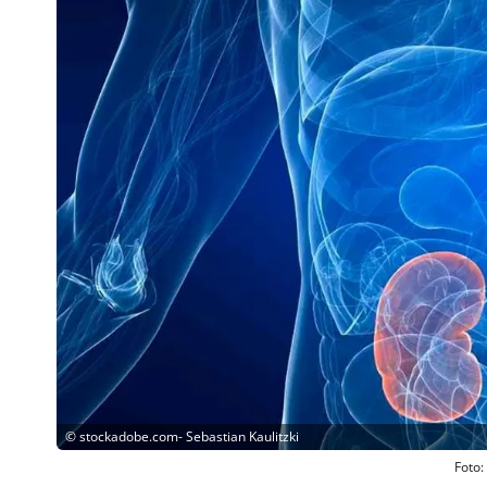
©
stockadobe.com- Sebastian Kaulitzki
Foto: