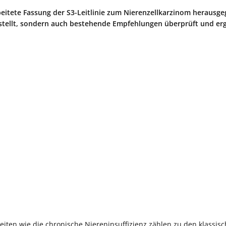
eitete Fassung der S3-Leitlinie zum Nierenzellkarzinom herausge
erstellt, sondern auch bestehende Empfehlungen überprüft und er
iten wie die chronische Niereninsuffizienz zählen zu den klassis