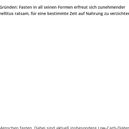
n Gründen: Fasten in all seinen Formen erfreut sich zunehmender
mellitus ratsam, für eine bestimmte Zeit auf Nahrung zu verzichte
Menschen fasten. Dabei sind aktuell insbesondere Low-Carb-Diäten