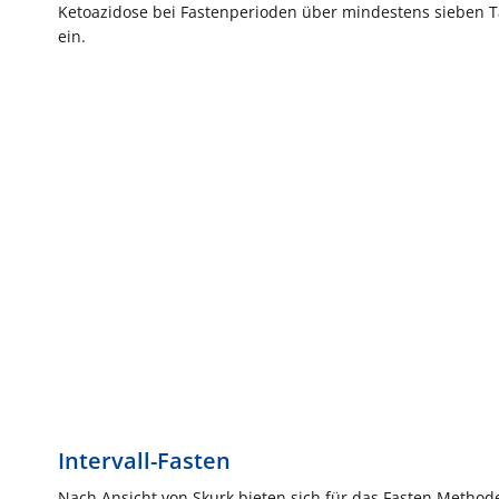
Ketoazidose bei Fastenperioden über mindestens sieben Ta
ein.
Intervall-Fasten
Nach Ansicht von Skurk bieten sich für das Fasten Metho