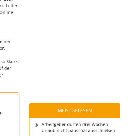
k, Leiter
 Online-
einer
or.
 so Skurk.
uf der
er
MEISTGELESEN
en
Arbeitgeber dürfen drei Wochen
Urlaub nicht pauschal ausschließen