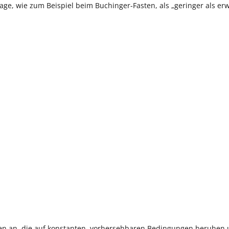
ge, wie zum Beispiel beim Buchinger-Fasten, als „geringer als erw
den an, die auf konstanten, vorhersehbaren Bedingungen beruhen 