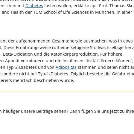
 Menschen mit
Diabetes
fasten wollen, erklärte apl. Prof. Thomas Skur
d and Health der TUM School of Life Sciences in München, in einer
Prozent der aufgenommenen Gesamtenergie ausmachen, was in etwa 
 Diese Ernährungsweise ruft eine ketogene Stoffwechsellage herv
e, Beta-Oxidation und die Ketonkörperproduktion. Für höhere
n Appetit vermindern und die Insulinsensitivität fördern können“,
igen Typ-2-Diabetes und von
Adipositas
stammen und seien nicht a
esondere nicht bei Typ-1-Diabetes. Folglich bestehe die Gefahr ein
bereits mehrfach beschrieben wurde.
 häufiger unsere Beiträge sehen? Dann fügen Sie uns jetzt zu Ihr