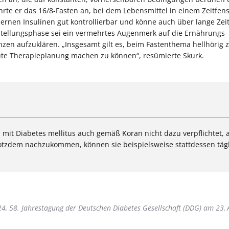
rte er das 16/8-Fasten an, bei dem Lebensmittel in einem Zeitfens
rnen Insulinen gut kontrollierbar und könne auch über lange Zei
stellungsphase sei ein vermehrtes Augenmerk auf die Ernährungs-
zen aufzuklären. „Insgesamt gilt es, beim Fastenthema hellhörig
te Therapieplanung machen zu können“, resümierte Skurk.
it Diabetes mellitus auch gemäß Koran nicht dazu verpflichtet, 
otzdem nachzukommen, können sie beispielsweise stattdessen täg
4, 58. Jahrestagung der Deutschen Diabetes Gesellschaft (DDG) am 23. 