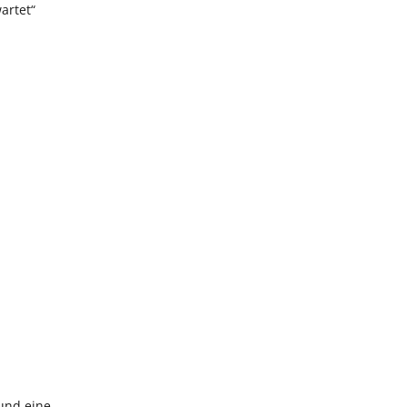
artet“
und eine