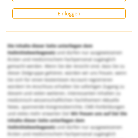
Einloggen
Die Inhalte dieser Seite unterliegen dem
Heilmittelwerbegesetz
und dürfen nur ausgewiesenen
Ärzten und medizinischem Fachpersonal zugänglich
gemacht werden. Wenn Sie der Ansicht sind, dass Sie zu
dieser Zielgruppe gehören, würden wir uns freuen, wenn
Sie sich für einen kostenlosen Account registrieren
würden! Im Anschluss erhalten Sie sofortigen Zugang zu
diesem und vielen weiteren, interessanten Inhalten zu
medizinisch-wissenschaftlichen Fachthemen! Aktuelle
News, spannende Kongressberichte, CME-Fortbildungen
und vieles mehr erwarten Sie!
Wir freuen uns auf Sie!
Die
Inhalte dieser Seite unterliegen dem
Heilmittelwerbegesetz
und dürfen nur ausgewiesenen
Ärzten und medizinischem Fachpersonal zugänglich