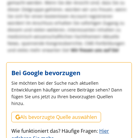
gemacht werden. Wenn Sie der Ansicht sind, dass Sie zu
dieser Zielgruppe gehören, würden wir uns freuen, wenn
Sie sich für einen kostenlosen Account registrieren
würden! Im Anschluss erhalten Sie sofortigen Zugang zu
diesem und vielen weiteren, interessanten Inhalten zu
medizinisch-wissenschaftlichen Fachthemen! Aktuelle
News, spannende Kongressberichte, CME-Fortbildungen
und vieles mehr erwarten Sie!
Wir freuen uns auf Sie!
Bei Google bevorzugen
Sie möchten bei der Suche nach aktuellen
Entwicklungen häufiger unsere Beiträge sehen? Dann
fügen Sie uns jetzt zu Ihren bevorzugten Quellen
hinzu.
Als bevorzugte Quelle auswählen
Wie funktioniert das? Häufige Fragen:
Hier