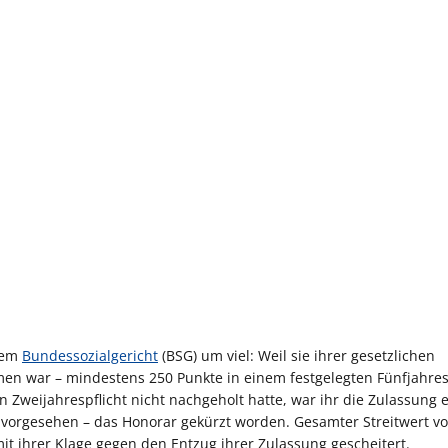
 dem
Bundessozialgericht
(BSG) um viel: Weil sie ihrer gesetzlichen
men war – mindestens 250 Punkte in einem festgelegten Fünfjahre
 Zweijahrespflicht nicht nachgeholt hatte, war ihr die Zulassung 
h vorgesehen – das Honorar gekürzt worden. Gesamter Streitwert v
it ihrer Klage gegen den Entzug ihrer Zulassung gescheitert.