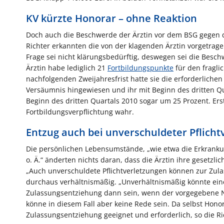
KV kürzte Honorar – ohne Reaktion
Doch auch die Beschwerde der Ärztin vor dem BSG gegen die
Richter erkannten die von der klagenden Ärztin vorgetrag
Frage sei nicht klärungsbedürftig, deswegen sei die Besc
Ärztin habe lediglich 21
Fortbildungspunkte
für den fragli
nachfolgenden Zweijahresfrist hatte sie die erforderlichen
Versäumnis hingewiesen und ihr mit Beginn des dritten Qu
Beginn des dritten Quartals 2010 sogar um 25 Prozent. Ers
Fortbildungsverpflichtung wahr.
Entzug auch bei unverschuldeter Pflicht
Die persönlichen Lebensumstände, „wie etwa die Erkrank
o. Ä.“ änderten nichts daran, dass die Ärztin ihre gesetzlich
„Auch unverschuldete Pflichtverletzungen können zur Zul
durchaus verhältnismäßig. „Unverhältnismäßig könnte eine 
Zulassungsentziehung dann sein, wenn der vorgegebene Na
könne in diesem Fall aber keine Rede sein. Da selbst Hono
Zulassungsentziehung geeignet und erforderlich, so die Ri