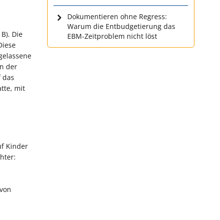
Dokumentieren ohne Regress:
Warum die Entbudgetierung das
B). Die
EBM-Zeitproblem nicht löst
Diese
rgelassene
n der
f das
tte, mit
f Kinder
hter:
avon