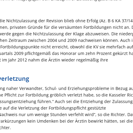
 Nichtzulassung der Revision blieb ohne Erfolg (Az. B 6 KA 37/14 
enen, privaten Gründe für die versäumten Fortbildungen nicht an. 
hwerde gegen die Nichtzulassung der Klage abzuweisen. Die niede
chen Zeitraum zwischen 2004 und 2009 nachweisen können. Auch i
 Fortbildungspunkte nicht erreicht, obwohl die KV sie mehrfach au
artals 2009 pflichtgemäß das Honorar um zehn Prozent gekürzt ha
t im Jahr 2012 nahm die Ärztin wieder regelmäßig ihre
verletzung
ung naher Verwandter, Schul- und Erziehungsprobleme in Bezug au
e Pflicht zur Fortbildung gröblich verletzt habe, so die Kasseler Ric
assungsentziehung führen.“ Auch sei die Entziehung der Zulassung
auf die Verletzung der Fortbildungspflicht gestützte
chweis nur um wenige Stunden verfehlt wird“, so die Richter. D
rarkürzungen kein Umdenken bei der Ärztin bewirkt hätten, sei die
chter.