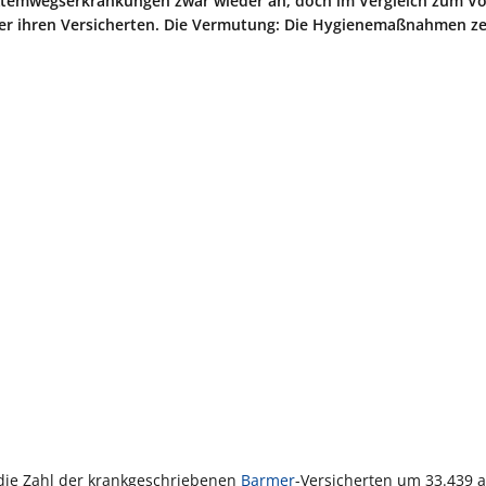
Atemwegserkrankungen zwar wieder an, doch im Vergleich zum Vo
nter ihren Versicherten. Die Vermutung: Die Hygienemaßnahmen z
die Zahl der krankgeschriebenen
Barmer
-Versicherten um 33.439 a