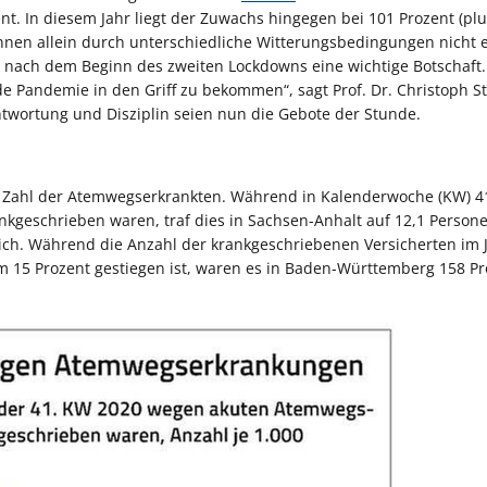
t. In diesem Jahr liegt der Zuwachs hingegen bei 101 Prozent (plu
nen allein durch unterschiedliche Witterungsbedingungen nicht e
z nach dem Beginn des zweiten Lockdowns eine wichtige Botschaft.
e Pandemie in den Griff zu bekommen“, sagt Prof. Dr. Christoph S
twortung und Disziplin seien nun die Gebote der Stunde.
er Zahl der Atemwegserkrankten. Während in Kalenderwoche (KW) 4
nkgeschrieben waren, traf dies in Sachsen-Anhalt auf 12,1 Persone
lich. Während die Anzahl der krankgeschriebenen Versicherten im 
 15 Prozent gestiegen ist, waren es in Baden-Württemberg 158 Pro