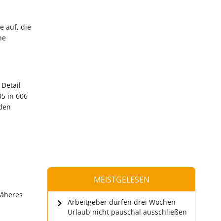
e auf, die
he
 Detail
05 in 606
rden
MEISTGELESEN
näheres
Arbeitgeber dürfen drei Wochen
Urlaub nicht pauschal ausschließen