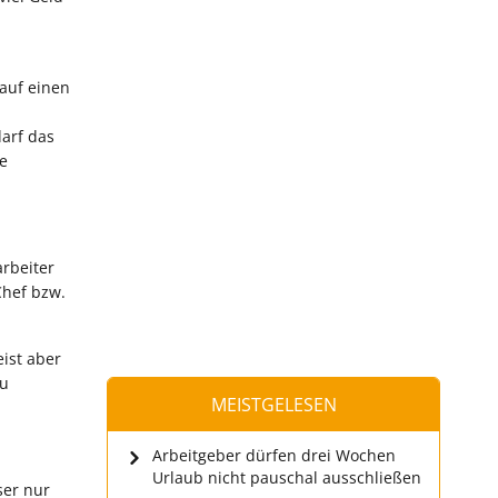
 auf einen
darf das
re
arbeiter
Chef bzw.
ist aber
zu
MEISTGELESEN
Arbeitgeber dürfen drei Wochen
Urlaub nicht pauschal ausschließen
ser nur