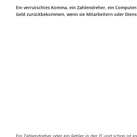
Ein verrutschtes Komma, ein Zahlendreher, ein Computerab
Geld zurückbekommen, wenn sie Mitarbeitern oder Dienstle
Ein Zahlendreher oder ein Fehler in der IT und schon ist e