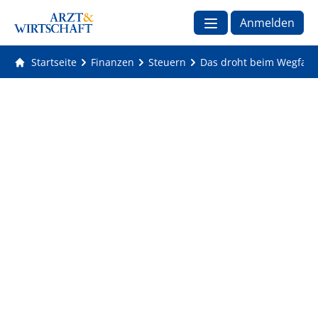
Anmelden
Startseite
Finanzen
Steuern
Das droht beim Wegfall d