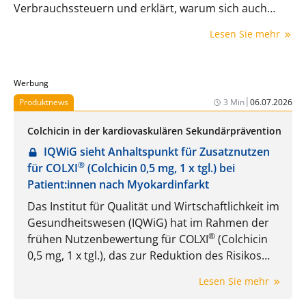
Verbrauchssteuern und erklärt, warum sich auch
Ärztinnen und Ärzte damit beschäftigen müssen.
Lesen Sie mehr
Werbung
|
Produktnews
3 Min
06.07.2026
Colchicin in der kardiovaskulären Sekundärprävention
IQWiG sieht Anhaltspunkt für Zusatznutzen
®
für COLXI
(Colchicin 0,5 mg, 1 x tgl.) bei
Patient:innen nach Myokardinfarkt
Das Institut für Qualität und Wirtschaftlichkeit im
Gesundheitswesen (IQWiG) hat im Rahmen der
®
frühen Nutzenbewertung für COLXI
(Colchicin
0,5 mg, 1 x tgl.), das zur Reduktion des Risikos
ischämischer kardiovaskulärer Ereignisse bei
Lesen Sie mehr
erwachsenen Patient:innen nach Myokardinfarkt
1
zusätzlich zur Standardtherapie zugelassen ist,