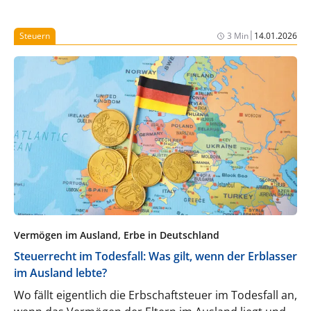
einen Anhaltspunkt für einen nicht
2
quantifizierbaren Zusatznutzen festgestellt.
Mit
|
Steuern
3 Min
14.01.2026
®
COLXI
steht in Deutschland seit März 2026 eine
Sekundärprophylaxe nach einem Myokardinfarkt
zur Verfügung, die erstmals gezielt die
1
kardiovaskuläre Inflammation adressiert.
Vermögen im Ausland, Erbe in Deutschland
Steuerrecht im Todesfall: Was gilt, wenn der Erblasser
im Ausland lebte?
Wo fällt eigentlich die Erbschaftsteuer im Todesfall an,