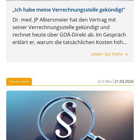
„Ich habe meine Verrechnungsstelle gekündigt"
Dr. med. JP Albersmeier hat den Vertrag mit
seiner Verrechnungsstelle gekündigt und
rechnet heute über GOÄ-Direkt ab. Im Gespräch
erklärt er, warum die tatsächlichen Kosten höher
ausfallen können, als der Prozentsatz im Vertrag
Lesen Sie mehr
zunächst vermuten lässt und welche Rolle
Mindestgebühren, Servicepauschalen, Druck,
Porto und Mehrwertsteuer dabei spielen.
|
Steuerrecht
6 Min
21.03.2026