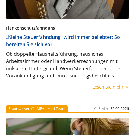
Flankenschutzfahndung
„Kleine Steuerfahndung“ wird immer beliebter: So
bereiten Sie sich vor
Ob doppelte Haushaltsführung, häusliches
Arbeitszimmer oder Handwerkerrechnungen mit
unklarem Hintergrund: Wenn Steuerfahnder ohne
Vorankündigung und Durchsuchungsbeschluss
erscheinen, um klärungsbedürftige Sachverhalte zu
Lesen Sie mehr
überprüfen, gilt es, einen kühlen Kopf zu bewahren.
|
Praxiswissen für MFA - MediTeam
3 Min
22.05.2026