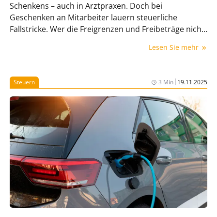
Schenkens – auch in Arztpraxen. Doch bei
Geschenken an Mitarbeiter lauern steuerliche
Fallstricke. Wer die Freigrenzen und Freibeträge nicht
kennt, riskiert, dass aus der gut gemeinten
Lesen Sie mehr
Aufmerksamkeit eine steuer- und
sozialversicherungspflichtige Zuwendung wird. Dieser
Beitrag zeigt, wie Praxisinhaberinnen und -inhaber ihr
|
Steuern
3 Min
19.11.2025
Team beschenken können, ohne Finanzamt und
Sozialkassen zu bereichern.