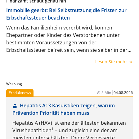
Finanzamt schaut genau hin
Immobilie geerbt: Bei Selbstnutzung die Fristen zur
Erbschaftssteuer beachten
Wenn das Familienheim vererbt wird, können
Ehepartner oder Kinder des Verstorbenen unter
bestimmten Voraussetzungen von der
Erbschaftssteuer befreit sein, wenn sie selber in der
Immobilie wohnen bleiben oder dort einziehen.
Lesen Sie mehr
Welche Fristen und Stolperfallen sind zu beachten?
Werbung
|
Produktnews
5 Min
04.08.2026
Hepatitis A: 3 Kasuistiken zeigen, warum
Prävention Priorität haben muss
Hepatitis A (HAV) ist eine der ältesten bekannten
1
Virushepatitiden
– und zugleich eine der am
meisten unterschätzten. Denn: Verbesserte