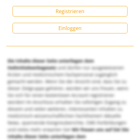
Registrieren
Einloggen
Die Inhalte dieser Seite unterliegen dem
Heilmittelwerbegesetz
und dürfen nur ausgewiesenen
Ärzten und medizinischem Fachpersonal zugänglich
gemacht werden. Wenn Sie der Ansicht sind, dass Sie zu
dieser Zielgruppe gehören, würden wir uns freuen, wenn
Sie sich für einen kostenlosen Account registrieren
würden! Im Anschluss erhalten Sie sofortigen Zugang zu
diesem und vielen weiteren, interessanten Inhalten zu
medizinisch-wissenschaftlichen Fachthemen! Aktuelle
News, spannende Kongressberichte, CME-Fortbildungen
und vieles mehr erwarten Sie!
Wir freuen uns auf Sie!
Die
Inhalte dieser Seite unterliegen dem