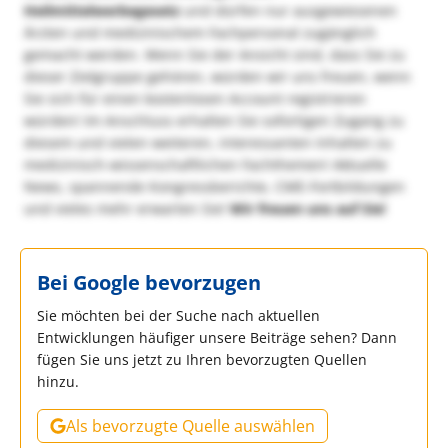
Heilmittelwerbegesetz
und dürfen nur ausgewiesenen
Ärzten und medizinischem Fachpersonal zugänglich
gemacht werden. Wenn Sie der Ansicht sind, dass Sie zu
dieser Zielgruppe gehören, würden wir uns freuen, wenn
Sie sich für einen kostenlosen Account registrieren
würden! Im Anschluss erhalten Sie sofortigen Zugang zu
diesem und vielen weiteren, interessanten Inhalten zu
medizinisch-wissenschaftlichen Fachthemen! Aktuelle
News, spannende Kongressberichte, CME-Fortbildungen
und vieles mehr erwarten Sie!
Wir freuen uns auf Sie!
Bei Google bevorzugen
Sie möchten bei der Suche nach aktuellen
Entwicklungen häufiger unsere Beiträge sehen? Dann
fügen Sie uns jetzt zu Ihren bevorzugten Quellen
hinzu.
Als bevorzugte Quelle auswählen