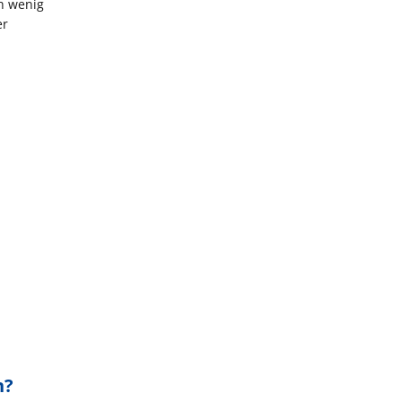
h wenig
er
n?