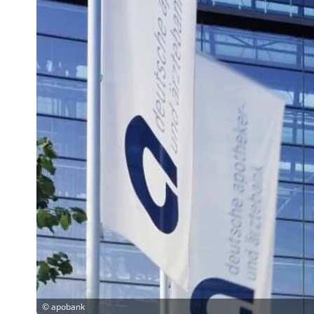
©
apobank