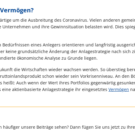
n Vermögen?
wärtige um die Ausbreitung des Coronavirus. Vielen anderen gemein
die Unternehmen und ihre Gewinnsituation belasten wird. Dies spieg
 Bedürfnissen eines Anlegers orientieren und langfristig ausgerich
 keine grundsätzliche Änderung der Anlagestrategie nach sich z
undierte ökonomische Analyse zu Grunde liegen.
Zukunft die Wirtschaften wieder wachsen werden. So überstieg bere
Bruttoinlandsprodukt schon wieder sein Vorkrisenniveau. An den B
s heißt: Auch wenn der Wert ihres Portfolios gegenwärtig gesunken
s eine aktienbasierte Anlagestrategie ihr eingesetztes
Vermögen
na
 häufiger unsere Beiträge sehen? Dann fügen Sie uns jetzt zu Ihr