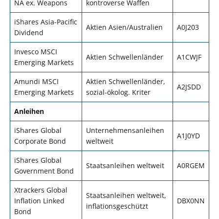
NA ex. Weapons
kontroverse Waffen
iShares Asia-Pacific
Aktien Asien/Australien
A0J203
Dividend
Invesco MSCI
Aktien Schwellenländer
A1CWJF
Emerging Markets
Amundi MSCI
Aktien Schwellenländer,
A2JSDD
Emerging Markets
sozial-ökolog. Kriter
Anleihen
iShares Global
Unternehmensanleihen
A1J0YD
Corporate Bond
weltweit
iShares Global
Staatsanleihen weltweit
A0RGEM
Government Bond
Xtrackers Global
Staatsanleihen weltweit,
Inflation Linked
DBX0NN
inflationsgeschützt
Bond