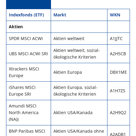
Indexfonds (ETF)
Markt
WKN
Aktien
SPDR MSCI ACWI
Aktien weltweit
A1JJTC
Aktien weltweit, sozial-
UBS MSCI ACWI SRI
A2H5CB
ökologische Kriterien
Xtrackers MSCI
Aktien Europa
DBX1ME
Europe
iShares MSCI
Aktien Europa, sozial-
A1H7ZS
Europe SRI
ökologische Kriterien
Amundi MSCI
North America
Aktien USA/Kanada
A2H9Q2
(NA))
BNP Paribas MSCI
Aktien USA/Kanada ohne
A2ADB1