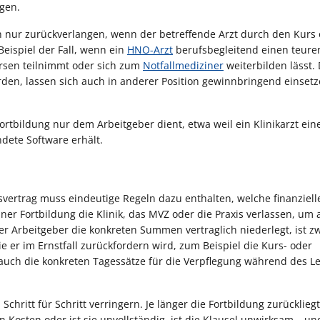
gen.
n nur zurückverlangen, wenn der betreffende Arzt durch den Kurs
Beispiel der Fall, wenn ein
HNO-Arzt
berufsbegleitend einen teure
ursen teilnimmt oder sich zum
Notfallmediziner
weiterbilden lässt.
den, lassen sich auch in anderer Position gewinnbringend einset
tbildung nur dem Arbeitgeber dient, etwa weil ein Klinikarzt ein
dete Software erhält.
svertrag muss eindeutige Regeln dazu enthalten, welche finanziell
ner Fortbildung die Klinik, das MVZ oder die Praxis verlassen, um
der Arbeitgeber die konkreten Summen vertraglich niederlegt, ist z
ie er im Ernstfall zurückfordern wird, zum Beispiel die Kurs- oder
 auch die konkreten Tagessätze für die Verpflegung während des L
hritt für Schritt verringern. Je länger die Fortbildung zurückliegt
osten oder ist sie unvollständig, ist die Klausel unwirksam – un