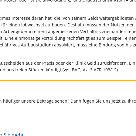
times Interesse daran hat, die (von seinem Geld) weitergebildeten 
 für einen Jobwechsel aufbauen. Deshalb müssen der Nutzen der
en Arbeitgeber in einem angemessenen Verhältnis zueinanderstehe
: Eine einmonatige Fortbildung rechtfertigt es zum Beispiel, eine
zweijähriges Aufbaustudium absolviert, muss eine Bindung von bis z
usscheiden aus der Praxis oder der Klinik Geld zurückfordern. Ein
 aus freien Stücken kündigt (vgl. BAG, Az. 3 AZR 103/12).
 häufiger unsere Beiträge sehen? Dann fügen Sie uns jetzt zu Ihr
en Sie mehr