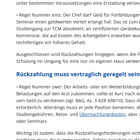
unter bestimmten Voraussetzungen eine Erstattung verlan
• Regel Nummer eins: Der Chef darf Geld für Fortbildunge
Seminar einen geldwerten Vorteil erlangt hat. Das ist zum 
Studiengang zur TCM absolviert, an zertifizierten Gerätek
Kenntnisse, die auf Kosten des Arbeitgebers erworben wur
rechtfertigen ein höheres Gehalt.
Ausgeschlossen sind Rückzahlungen hingegen, wenn die For
Schulung im Umgang für eine nur im eigenen Haus verwen
Rückzahlung muss vertraglich geregelt sein
• Regel Nummer zwei: Der Arbeits- oder ein Weiterbildung
Belastungen auf den Arzt zukommen, sollte er kurz nach ei
sein Geld zu verdienen (vgl. BAG, Az. 3 AZR 698/10). Dass 
erforderlich. Allerdings muss er jede Position benennen, d
Studiengebühren, Reise- und
Übernachtungskosten
, aber
oder Seminars.
Wichtig ist zudem, dass die Rückzahlungsforderungen sich Sc
niedriger muss die Summe werden. Fehlen Angaben zu den K