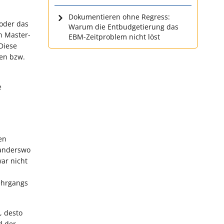
Dokumentieren ohne Regress:
 oder das
Warum die Entbudgetierung das
n Master-
EBM-Zeitproblem nicht löst
 Diese
zen bzw.
e
en
 anderswo
war nicht
ehrgangs
, desto
d der