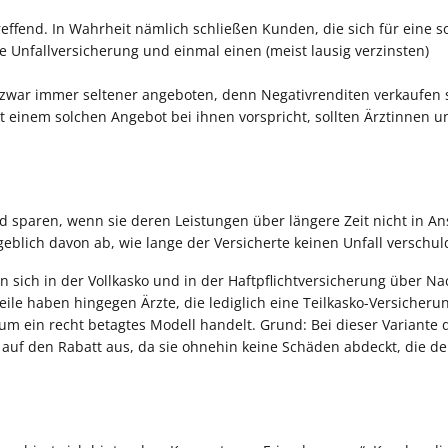
treffend. In Wahrheit nämlich schließen Kunden, die sich für eine s
he Unfallversicherung und einmal einen (meist lausig verzinsten)
 zwar immer seltener angeboten, denn Negativrenditen verkaufen s
it einem solchen Angebot bei ihnen vorspricht, sollten Ärztinnen u
d sparen, wenn sie deren Leistungen über längere Zeit nicht in A
lich davon ab, wie lange der Versicherte keinen Unfall verschuld
 sich in der Vollkasko und in der Haftpflichtversicherung über Na
teile haben hingegen Ärzte, die lediglich eine Teilkasko-Versicheru
m ein recht betagtes Modell handelt. Grund: Bei dieser Variante d
t auf den Rabatt aus, da sie ohnehin keine Schäden abdeckt, die d