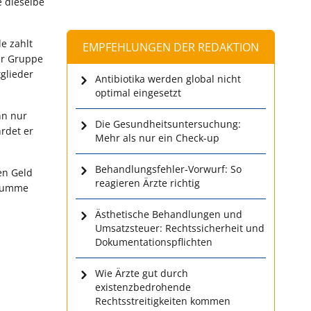
e dieselbe
e zahlt
EMPFEHLUNGEN DER REDAKTION
der Gruppe
tglieder
Antibiotika werden global nicht
optimal eingesetzt
nn nur
Die Gesundheitsuntersuchung:
rdet er
Mehr als nur ein Check-up
Behandlungsfehler-Vorwurf: So
en Geld
reagieren Ärzte richtig
 Summe
Ästhetische Behandlungen und
Umsatzsteuer: Rechtssicherheit und
Dokumentationspflichten
Wie Ärzte gut durch
existenzbedrohende
Rechtsstreitigkeiten kommen