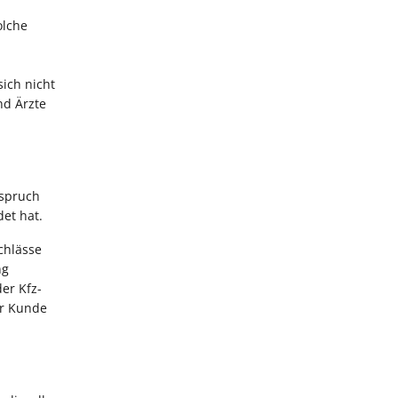
olche
ich nicht
nd Ärzte
nspruch
et hat.
chlässe
ng
er Kfz-
er Kunde