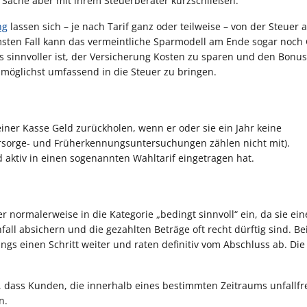
er Sache aber mit ihrem Steuerberater kurzschließen.
ng
lassen sich – je nach Tarif ganz oder teilweise – von der Steuer 
msten Fall kann das vermeintliche Sparmodell am Ende sogar noch
es sinnvoller ist, der Versicherung Kosten zu sparen und den Bonus
möglichst umfassend in die Steuer zu bringen.
einer Kasse Geld zurückholen, wenn er oder sie ein Jahr keine
sorge- und Früherkennungsuntersuchungen zählen nicht mit).
d aktiv in einen sogenannten Wahltarif eingetragen hat.
 normalerweise in die Kategorie „bedingt sinnvoll“ ein, da sie ei
l absichern und die gezahlten Beträge oft recht dürftig sind. Bei
ngs einen Schritt weiter und raten definitiv vom Abschluss ab. Die
 dass Kunden, die innerhalb eines bestimmten Zeitraums unfallfr
n.