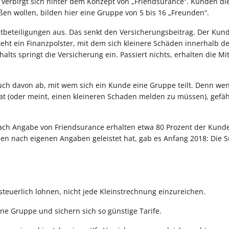
l verbirgt sich hinter dem Konzept von „Friendsurance“. Kunden di
en wollen, bilden hier eine Gruppe von 5 bis 16 „Freunden“.
stbeteiligungen aus. Das senkt den Versicherungsbeitrag. Der Kund
steht ein Finanzpolster, mit dem sich kleinere Schäden innerhalb 
lts springt die Versicherung ein. Passiert nichts, erhalten die Mi
 auch davon ab, mit wem sich ein Kunde eine Gruppe teilt. Denn we
t (oder meint, einen kleineren Schaden melden zu müssen), gefäh
 Nach Angabe von Friendsurance erhalten etwa 80 Prozent der Kund
hmen nach eigenen Angaben geleistet hat, gab es Anfang 2018: Die
steuerlich lohnen, nicht jede Kleinstrechnung einzureichen.
e Gruppe und sichern sich so günstige Tarife.