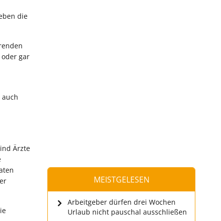
eben die
rrenden
 oder gar
s auch
ind Ärzte
e
vaten
MEISTGELESEN
er
Arbeitgeber dürfen drei Wochen
ie
Urlaub nicht pauschal ausschließen