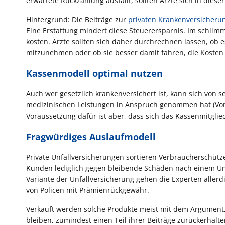
erwartete Rückzahlung ausfällt, sollten Ärzte sich in dies
Hintergrund: Die Beiträge zur
privaten Krankenversicheru
Eine Erstattung mindert diese Steuerersparnis. Im schlim
kosten. Ärzte sollten sich daher durchrechnen lassen, ob 
mitzunehmen oder ob sie besser damit fahren, die Kosten 
Kassenmodell optimal nutzen
Auch wer gesetzlich krankenversichert ist, kann sich von s
medizinischen Leistungen in Anspruch genommen hat (Vor
Voraussetzung dafür ist aber, dass sich das Kassenmitglie
Fragwürdiges Auslaufmodell
Private Unfallversicherungen sortieren Verbraucherschützer
Kunden lediglich gegen bleibende Schäden nach einem Unfal
Variante der Unfallversicherung gehen die Experten allerdi
von Policen mit Prämienrückgewähr.
Verkauft werden solche Produkte meist mit dem Argument,
bleiben, zumindest einen Teil ihrer Beiträge zurückerhalte