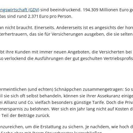
ngswirtschaft (GDV)
sind beeindruckend. 194.309 Millionen Euro g
Das sind rund 2.371 Euro pro Person.
n nicht braucht. Einerseits. Andererseits ist es angesichts der ho
erhertrauern, das sie für Versicherungen ausgeben, die sie selten
bt ihre Kunden mit immer neuen Angeboten, die Versicherten bei
h so verlockend die Ausführungen der gut geschulten Vertriebsprofi
 vermeintlichen (und echten) Schnäppchen zusammengetragen: So s
sie sich oft selbst behandeln, können sie ihrer Assekuranz einig
 Allianz und Co. vielfach besonders günstige Tarife. Doch die Pri
ersparnis zu belohnen. Wer sich ein Jahr lang nicht auf Kosten d
 Teil der Beiträge zurück.
inzureichen, um die Erstattung zu sichern. Je nachdem, wie hoch d