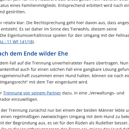
atus eines Familienmitglieds. Entsprechend erbittert wird nach ei
d gestritten.
r relativ klar: Die Rechtsprechung geht hier davon aus, dass anges
ntsteht. Es sei daher im Sinne des Tierwohls, diesem seine
ie Eigentumsverhältnisse spielen für den Umgang mit der Fellna
z.: 11 WF 141/18
).
ach dem Ende wilder Ehe
jedem Fall auf die Trennung unverheirateter Paare übertragen. Nun
Frankenthal auch für einen solchen Fall eine gangbare Lösung gef
ensgemeinschaft zusammen einen Hund halten, können sie nach ei
„Umgangsrecht“ mit dem Tier eingeräumt wird.
er
Trennung von seinem Partner
dazu, in eine „Verwaltungs- und
ador einzuwilligen.
ch der Trennung zunächst nur bei einem der beiden Männer lebte 
, einen regelmäßigen zweiwöchigen Umgang mit dem Hund zu be
mit der Begründung aus, es sei für den Rüden als Rudeltier besser,