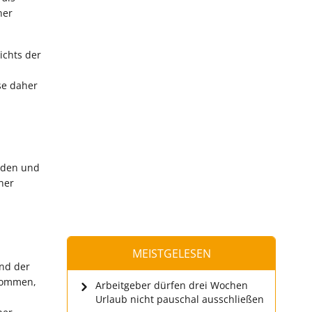
ner
ichts der
se daher
unden und
ner
MEISTGELESEN
und der
kommen,
Arbeitgeber dürfen drei Wochen
Urlaub nicht pauschal ausschließen