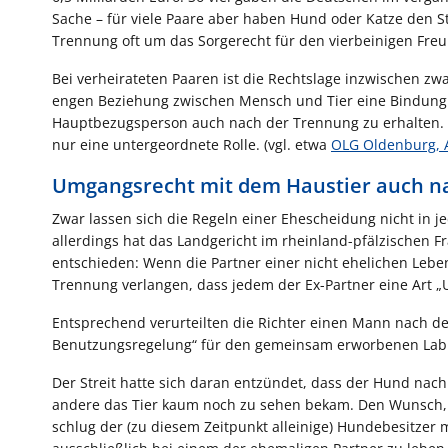
Sache – für viele Paare aber haben Hund oder Katze den St
Trennung oft um das Sorgerecht für den vierbeinigen Freun
Bei verheirateten Paaren ist die Rechtslage inzwischen zwa
engen Beziehung zwischen Mensch und Tier eine Bindung e
Hauptbezugsperson auch nach der Trennung zu erhalten. D
nur eine untergeordnete Rolle. (vgl. etwa
OLG Oldenburg, A
Umgangsrecht mit dem Haustier auch n
Zwar lassen sich die Regeln einer Ehescheidung nicht in 
allerdings hat das Landgericht im rheinland-pfälzischen 
entschieden: Wenn die Partner einer nicht ehelichen Leb
Trennung verlangen, dass jedem der Ex-Partner eine Art 
Entsprechend verurteilten die Richter einen Mann nach d
Benutzungsregelung“ für den gemeinsam erworbenen Labr
Der Streit hatte sich daran entzündet, dass der Hund na
andere das Tier kaum noch zu sehen bekam. Den Wunsch
schlug der (zu diesem Zeitpunkt alleinige) Hundebesitzer 