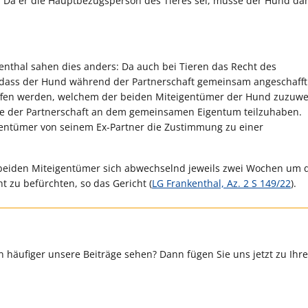
. Da er die Hauptbezugsperson des Tieres sei, müsse der Hund da
nthal sahen dies anders: Da auch bei Tieren das Recht des
, dass der Hund während der Partnerschaft gemeinsam angeschaff
roffen werden, welchem der beiden Miteigentümer der Hund zuzuwei
de der Partnerschaft an dem gemeinsamen Eigentum teilzuhaben.
igentümer von seinem Ex-Partner die Zustimmung zu einer
ie beiden Miteigentümer sich abwechselnd jeweils zwei Wochen um
 zu befürchten, so das Gericht (
LG Frankenthal, Az. 2 S 149/22
).
 häufiger unsere Beiträge sehen? Dann fügen Sie uns jetzt zu Ihr