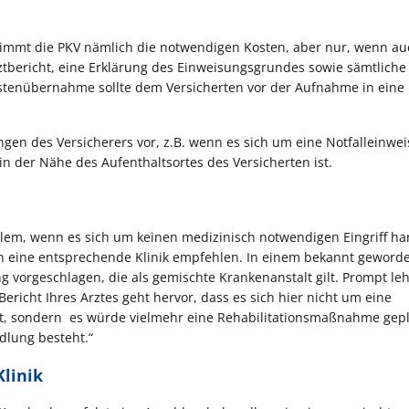
nimmt die PKV nämlich die notwendigen Kosten, aber nur, wenn au
rztbericht, eine Erklärung des Einweisungsgrundes sowie sämtliche
stenübernahme sollte dem Versicherten vor der Aufnahme in eine
gen des Versicherers vor, z.B. wenn es sich um eine Notfalleinwe
n der Nähe des Aufenthaltsortes des Versicherten ist.
lem, wenn es sich um keinen medizinisch notwendigen Eingriff ha
ten eine entsprechende Klinik empfehlen. In einem bekannt geworde
ng vorgeschlagen, die als gemischte Krankenanstalt gilt. Prompt le
richt Ihres Arztes geht hervor, dass es sich hier nicht um eine
t, sondern es würde vielmehr eine Rehabilitationsmaßnahme gepl
dlung besteht.“
linik