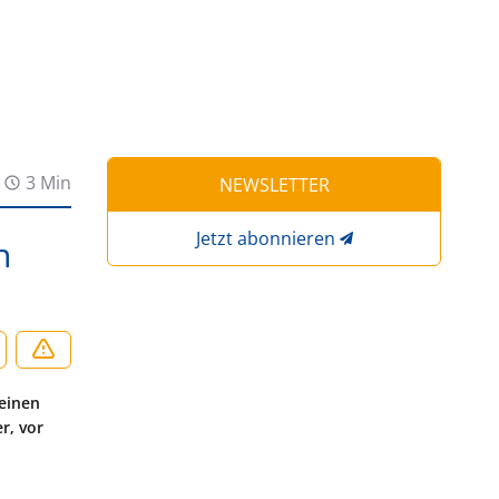
3 Min
NEWSLETTER
Jetzt abonnieren
n
 einen
r, vor