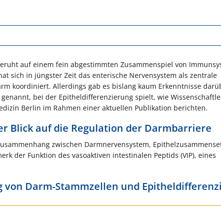
 beruht auf einem fein abgestimmten Zusammenspiel von Immunsy
at sich in jüngster Zeit das enterische Nervensystem als zentrale
arm koordiniert. Allerdings gab es bislang kaum Erkenntnisse darü
enannt, bei der Epitheldifferenzierung spielt, wie Wissenschaftle
medizin Berlin im Rahmen einer aktuellen Publikation berichten.
r Blick auf die Regulation der Darmbarriere
nen Zusammenhang zwischen Darmnervensystem, Epithelzusammense
rk der Funktion des vasoaktiven intestinalen Peptids (VIP), eines
g von Darm-Stammzellen und Epitheldifferenz