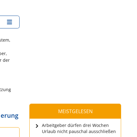
stem,
ber,
r der
tzung
MEISTGELESEN
ierung
Arbeitgeber dürfen drei Wochen
Urlaub nicht pauschal ausschließen