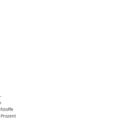
-
m
fstoffe
 Prozent