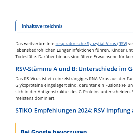
Inhaltsverzeichnis
Das weitverbreitete
respiratorische Synzytial-Virus (RSV)
ve
lebensbedrohlichen Lungeninfektionen führen. Kinder unt
Todesfälle. Darüber hinaus sind ältere Erwachsene für kom
RSV-Stämme A und B: Unterschiede im G
Das RS-Virus ist ein einzelsträngiges RNA-Virus aus der Fam
Glykoproteine eingelagert sind, darunter ein Fusions(F)- u
sich in der Antigenstruktur des G-Proteins unterscheiden.
meistens dominiert.
STIKO-Empfehlungen 2024: RSV-Impfung 
Bei Google bevorzugen