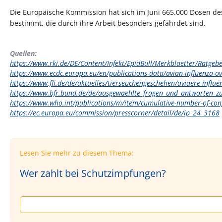
Die Europäische Kommission hat sich im Juni 665.000 Dosen des 
bestimmt, die durch ihre Arbeit besonders gefährdet sind.
Quellen:
https://www.rki.de/DE/Content/Infekt/EpidBull/Merkblaetter/Ratge
https://www.ecdc.europa.eu/en/publications-data/avian-influenza-o
https://www.fli.de/de/aktuelles/tierseuchengeschehen/aviaere-influen
https://www.bfr.bund.de/de/ausgewaehlte_fragen_und_antworten_zu
https://www.who.int/publications/m/item/cumulative-number-of-con
https://ec.europa.eu/commission/presscorner/detail/de/ip_24_3168
Lesen Sie mehr zu diesem Thema:
Wer zahlt bei Schutzimpfungen?