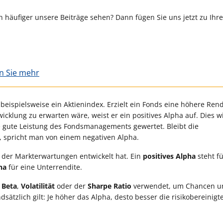
 häufiger unsere Beiträge sehen? Dann fügen Sie uns jetzt zu Ihr
en Sie mehr
eispielsweise ein Aktienindex. Erzielt ein Fonds eine höhere Rend
klung zu erwarten wäre, weist er ein positives Alpha auf. Dies w
ne gute Leistung des Fondsmanagements gewertet. Bleibt die
 spricht man von einem negativen Alpha.
 der Markterwartungen entwickelt hat. Ein
positives Alpha
steht fü
ha
für eine Unterrendite.
e
Beta
,
Volatilität
oder der
Sharpe Ratio
verwendet, um Chancen u
sätzlich gilt: Je höher das Alpha, desto besser die risikobereinigt