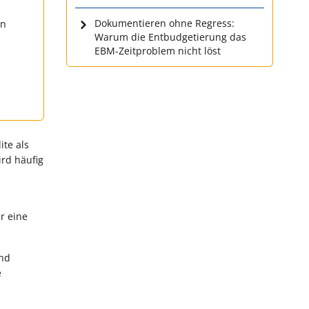
Dokumentieren ohne Regress:
en
Warum die Entbudgetierung das
EBM-Zeitproblem nicht löst
ite als
ird häufig
r eine
nd
e