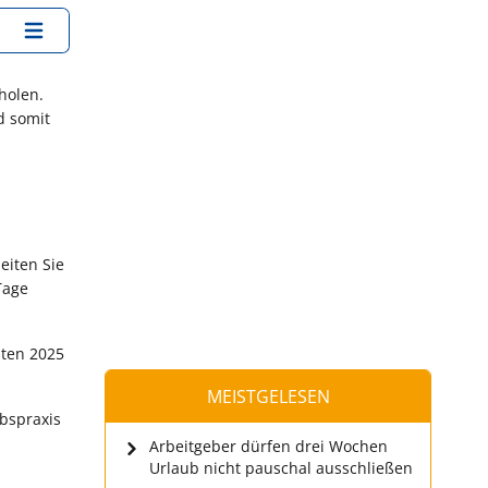
holen.
d somit
eiten Sie
Tage
hten 2025
MEISTGELESEN
ebspraxis
Arbeitgeber dürfen drei Wochen
Urlaub nicht pauschal ausschließen