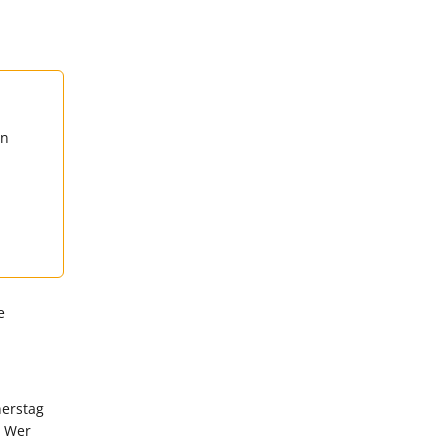
en
e
nerstag
. Wer