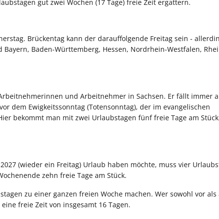
aubstagen gut zwei Wochen (17 Tage) freie Zeit ergattern.
erstag. Brückentag kann der darauffolgende Freitag sein - allerdi
nd Bayern, Baden-Württemberg, Hessen, Nordrhein-Westfalen, Rhe
 Arbeitnehmerinnen und Arbeitnehmer in Sachsen. Er fällt immer a
or dem Ewigkeitssonntag (Totensonntag), der im evangelischen
 Hier bekommt man mit zwei Urlaubstagen fünf freie Tage am Stück
r 2027 (wieder ein Freitag) Urlaub haben möchte, muss vier Urlaub
Wochenende zehn freie Tage am Stück.
bstagen zu einer ganzen freien Woche machen. Wer sowohl vor als
eine freie Zeit von insgesamt 16 Tagen.