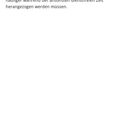
häufiger während der ansonsten dienstfreien Zeit
herangezogen werden müssen.