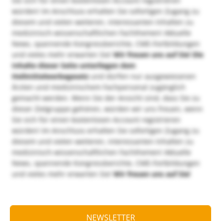
Sie sich für einen kostenlosen Account registrieren
würden! Im Anschluss erhalten Sie sofortigen Zugang zu
diesem und vielen weiteren, interessanten Inhalten zu
medizinisch-wissenschaftlichen Fachthemen! Aktuelle
News, spannende Kongressberichte, CME-Fortbildungen
und vieles mehr erwarten Sie!
Wir freuen uns auf Sie!
Die
Inhalte dieser Seite unterliegen dem
Heilmittelwerbegesetz
und dürfen nur ausgewiesenen
Ärzten und medizinischem Fachpersonal zugänglich
gemacht werden. Wenn Sie der Ansicht sind, dass Sie zu
dieser Zielgruppe gehören, würden wir uns freuen, wenn
Sie sich für einen kostenlosen Account registrieren
würden! Im Anschluss erhalten Sie sofortigen Zugang zu
diesem und vielen weiteren, interessanten Inhalten zu
medizinisch-wissenschaftlichen Fachthemen! Aktuelle
News, spannende Kongressberichte, CME-Fortbildungen
und vieles mehr erwarten Sie!
Wir freuen uns auf Sie!
NEWSLETTER