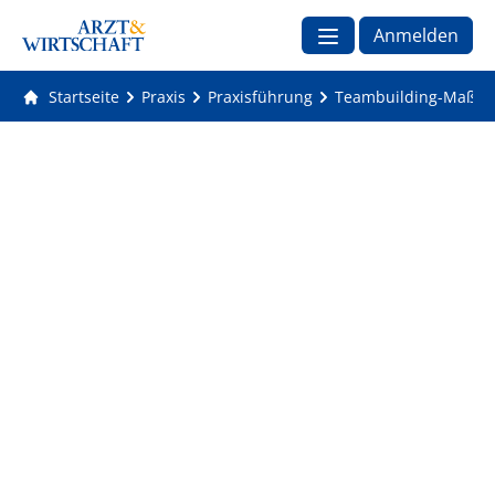
Anmelden
Startseite
Praxis
Praxisführung
Teambuilding-Maßna