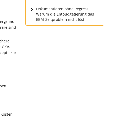
Dokumentieren ohne Regress:
Warum die Entbudgetierung das
EBM-Zeitproblem nicht löst
tergrund:
rare sind
ichere
r GKV-
zepte zur
esen
 Kosten