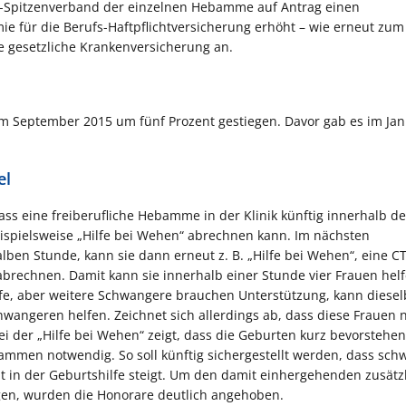
GKV-Spitzenverband der einzelnen Hebamme auf Antrag einen
e für die Berufs-Haftpflichtversicherung erhöht – wie erneut zum 1
e gesetzliche Krankenversicherung an.
im September 2015 um fünf Prozent gestiegen. Davor gab es im Ja
el
ass eine freiberufliche Hebamme in der Klinik künftig innerhalb d
eispielsweise „Hilfe bei Wehen“ abrechnen kann. Im nächsten
en Stunde, kann sie dann erneut z. B. „Hilfe bei Wehen“, eine C
rechnen. Damit kann sie innerhalb einer Stunde vier Frauen helf
ilfe, aber weitere Schwangere brauchen Unterstützung, kann diese
angeren helfen. Zeichnet sich allerdings ab, dass diese Frauen n
i der „Hilfe bei Wehen“ zeigt, dass die Geburten kurz bevorstehen
ammen notwendig. So soll künftig sichergestellt werden, dass sc
t in der Geburtshilfe steigt. Um den damit einhergehenden zusätz
en, wurden die Honorare deutlich angehoben.