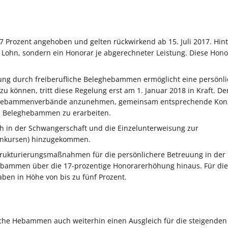
7 Prozent angehoben und gelten rückwirkend ab 15. Juli 2017. Hin
ohn, sondern ein Honorar je abgerechneter Leistung. Diese Hono
ung durch freiberufliche Beleghebammen ermöglicht eine persönl
können, tritt diese Regelung erst am 1. Januar 2018 in Kraft. De
er Hebammenverbände anzunehmen, gemeinsam entsprechende Kon
h Beleghebammen zu erarbeiten.
äch in der Schwangerschaft und die Einzelunterweisung zur
penkursen) hinzugekommen.
rukturierungsmaßnahmen für die persönlichere Betreuung in der
ebammen über die 17-prozentige Honorarerhöhung hinaus. Für di
ben in Höhe von bis zu fünf Prozent.
iche Hebammen auch weiterhin einen Ausgleich für die steigenden