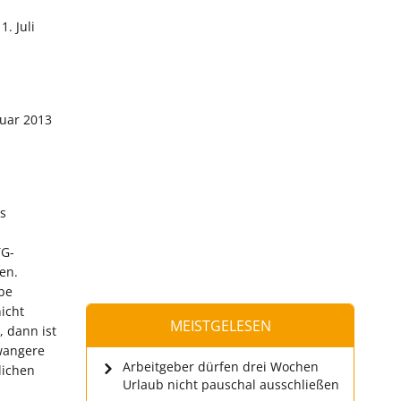
. Juli
nuar 2013
es
TG-
en.
lbe
icht
MEISTGELESEN
, dann ist
hwangere
Arbeitgeber dürfen drei Wochen
lichen
Urlaub nicht pauschal ausschließen