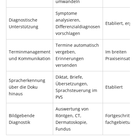
umwandeln
Symptome
Diagnostische
analysieren,
Etabliert, erg
Unterstützung
Differenzialdiagnosen
vorschlagen
Termine automatisch
Terminmanagement
vergeben,
Im breiten
und Kommunikation
Erinnerungen
Praxiseinsatz
versenden
Diktat, Briefe,
Spracherkennung
Übersetzungen,
über die Doku
Etabliert
Sprachsteuerung im
hinaus
PVS
Auswertung von
Bildgebende
Röntgen, CT,
Fortgeschritten
Diagnostik
Dermatoskopie,
fachgebietsab
Fundus