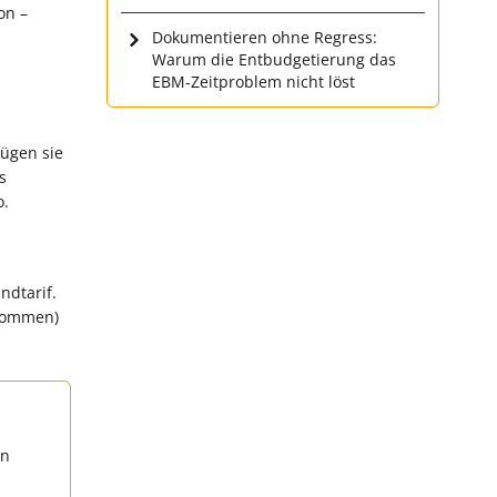
on –
Dokumentieren ohne Regress:
Warum die Entbudgetierung das
EBM-Zeitproblem nicht löst
fügen sie
s
o.
ndtarif.
nkommen)
en