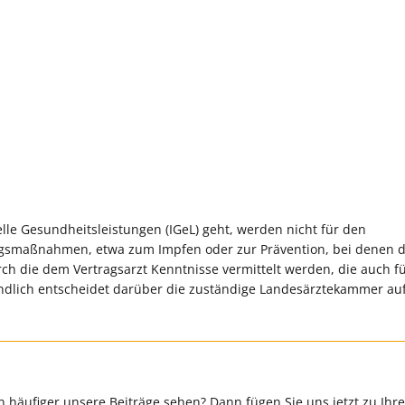
lle Gesundheitsleistungen (IGeL) geht, werden nicht für den
ungsmaßnahmen, etwa zum Impfen oder zur Prävention, bei denen 
ch die dem Vertragsarzt Kenntnisse vermittelt werden, die auch fü
endlich entscheidet darüber die zuständige Landesärztekammer au
 häufiger unsere Beiträge sehen? Dann fügen Sie uns jetzt zu Ihr