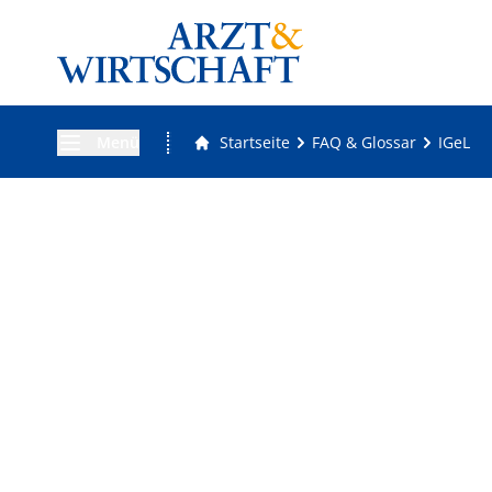
Menü
Startseite
FAQ & Glossar
IGeL