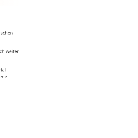
ischen
ch weiter
ial
gene