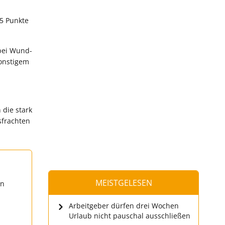
95 Punkte
 bei Wund-
sonstigem
 die stark
sfrachten
MEISTGELESEN
en
Arbeitgeber dürfen drei Wochen
Urlaub nicht pauschal ausschließen