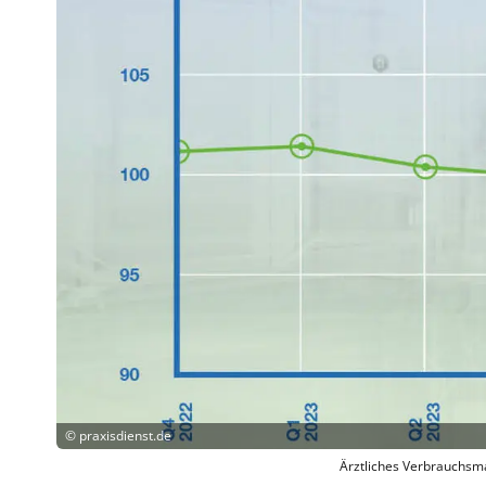
©
praxisdienst.de
Ärztliches Verbrauchsma