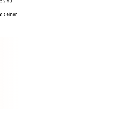
e sind
it einer