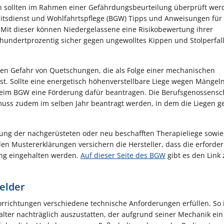
en sollten im Rahmen einer Gefährdungsbeurteilung überprüft wer
itsdienst und Wohlfahrtspflege (BGW) Tipps und Anweisungen für 
e. Mit dieser können Niedergelassene eine Risikobewertung ihrer
 hundertprozentig sicher gegen ungewolltes Kippen und Stolperfal
en Gefahr von Quetschungen, die als Folge einer mechanischen
t. Sollte eine energetisch höhenverstellbare Liege wegen Mängel
eim BGW eine Förderung dafür beantragen. Die Berufsgenossensc
muss zudem im selben Jahr beantragt werden, in dem die Liegen g
nung der nachgerüsteten oder neu beschafften Therapieliege sowie
en Mustererklärungen versichern die Hersteller, dass die erforder
ng eingehalten werden.
Auf dieser Seite des BGW
gibt es den Link 
elder
orrichtungen verschiedene technische Anforderungen erfüllen. So i
halter nachträglich auszustatten, der aufgrund seiner Mechanik ein