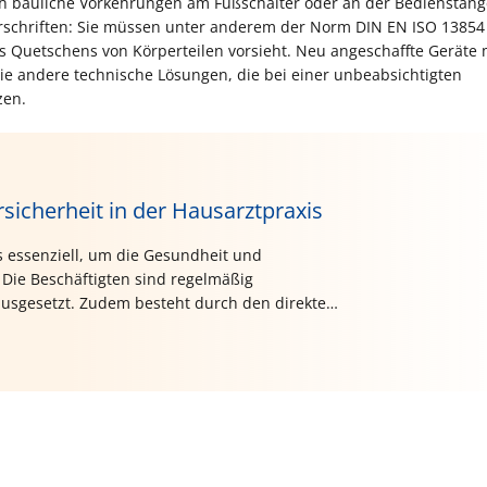
ch bauliche Vorkehrungen am Fußschalter oder an der Bedienstang
Vorschriften: Sie müssen unter anderem der Norm DIN EN ISO 13854
Quetschens von Körperteilen vorsieht. Neu angeschaffte Geräte m
e andere technische Lösungen, die bei einer unbeabsichtigten
zen.
rsicherheit in der Hausarztpraxis
s essenziell, um die Gesundheit und
 Die Beschäftigten sind regelmäßig
usgesetzt. Zudem besteht durch den direkten
ätigkeiten wie Blutentnahmen oder Impfungen
s Hausarztpraxen die gesetzlichen
 und kontinuierlich überprüfen. Diese
n, die niedegelassene Ärztinnen und Ärzte
le Mitarbeitenden zu schaffen.