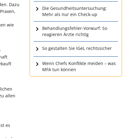
den. Dazu
Die Gesundheitsuntersuchung:
Praxen,
Mehr als nur ein Check-up
len wie
Behandlungsfehler-Vorwurf: So
reagieren Ärzte richtig
So gestalten Sie IGeL rechtssicher
n
haft
Wenn Chefs Konflikte meiden – was
ekauft
MFA tun können
lichen
zu allen
st es