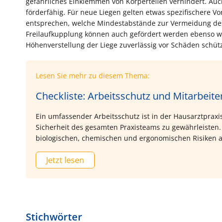
gefährliches Einklemmen von Körperteilen verhindert. Au
förderfähig. Für neue Liegen gelten etwas spezifischere 
entsprechen, welche Mindestabstände zur Vermeidung des 
Freilaufkupplung können auch gefördert werden ebenso wi
Höhenverstellung der Liege zuverlässig vor Schäden schüt
Lesen Sie mehr zu diesem Thema:
Checkliste: Arbeitsschutz und Mitarbeite
Ein umfassender Arbeitsschutz ist in der Hausarztpraxi
Sicherheit des gesamten Praxisteams zu gewährleisten.
biologischen, chemischen und ergonomischen Risiken a
Kontakt mit infektiösen Patienten und bei invasiven T
Jetzt lesen
ein erhöhtes Infektionsrisiko. Daher ist es wichtig, das
Anforderungen zum Arbeitsschutz konsequent einhalten
Checkliste fasst die wesentlichen Maßnahmen zusamme
ergreifen sollten, um einen sicheren Arbeitsplatz für al
Stichwörter