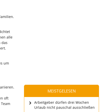
Familien.
ichtet
nen alle
a das
ert.
es um
ariieren.
MEISTGELESEN
n oft
Arbeitgeber dürfen drei Wochen
s Team
Urlaub nicht pauschal ausschließen