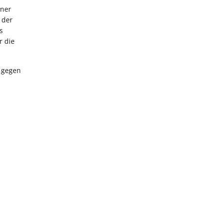
iner
 der
s
r die
ß gegen