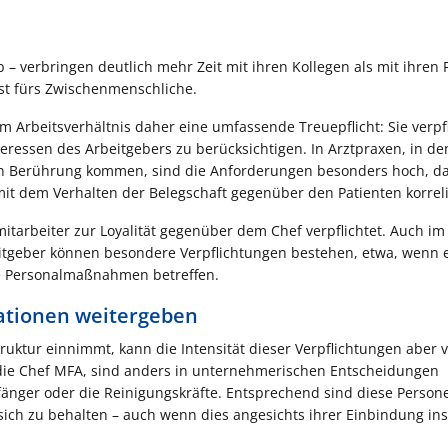
b – verbringen deutlich mehr Zeit mit ihren Kollegen als mit ihren 
bst fürs Zwischenmenschliche.
m Arbeitsverhältnis daher eine umfassende Treuepflicht: Sie verpfl
eressen des Arbeitgebers zu berücksichtigen. In Arztpraxen, in de
 in Berührung kommen, sind die Anforderungen besonders hoch, d
 mit dem Verhalten der Belegschaft gegenüber den Patienten korreli
mitarbeiter zur Loyalität gegenüber dem Chef verpflichtet. Auch im
eitgeber können besondere Verpflichtungen bestehen, etwa, wenn 
te Personalmaßnahmen betreffen.
mationen weitergeben
truktur einnimmt, kann die Intensität dieser Verpflichtungen aber v
h die Chef MFA, sind anders in unternehmerischen Entscheidungen
fänger oder die Reinigungskräfte. Entsprechend sind diese Persone
 sich zu behalten – auch wenn dies angesichts ihrer Einbindung in