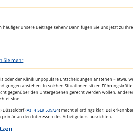
 häufiger unsere Beiträge sehen? Dann fügen Sie uns jetzt zu Ihr
en Sie mehr
xis oder der Klinik unpopuläre Entscheidungen anstehen – etwa, we
ündigungen anstehen. In solchen Situationen sitzen Führungskräfte 
pflicht gegenüber den Untergebenen gerecht werden wollen, anderer
chtet sind.
) Düsseldorf (
Az. 4 SLa 539/24
) macht allerdings klar: Bei erkennba
n primär an den Interessen des Arbeitgebers ausrichten.
ützen