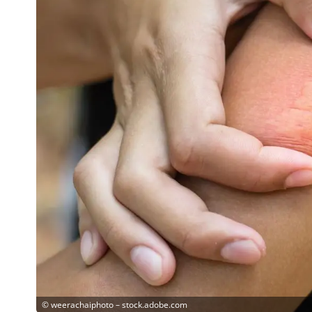
©
weerachaiphoto – stock.adobe.com