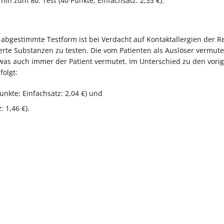
hin zum 80. Test (40 Punkte; Einfachsatz: 2,33 €).
 abgestimmte Testform ist bei Verdacht auf Kontaktallergien der R
ierte Substanzen zu testen. Die vom Patienten als Auslöser vermute
 was auch immer der Patient vermutet. Im Unterschied zu den vori
folgt:
Punkte; Einfachsatz: 2,04 €) und
: 1,46 €).