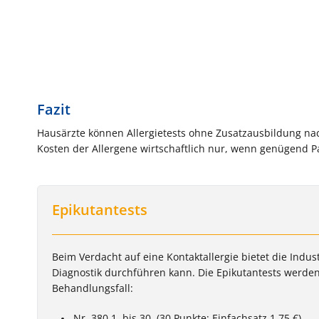
Fazit
Hausärzte können Allergietests ohne Zusatzausbildung na
Kosten der Allergene wirtschaftlich nur, wenn genügend P
Epikutantests
Beim Verdacht auf eine Kontaktallergie bietet die Indust
Diagnostik durchführen kann. Die Epikutantests werden
Behandlungsfall:
Nr. 380 1. bis 30. (30 Punkte; Einfachsatz 1,75 €)