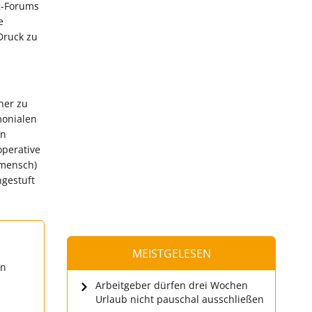
g-Forums
e
Druck zu
her zu
monialen
en
operative
rmensch)
ngestuft
MEISTGELESEN
en
Arbeitgeber dürfen drei Wochen
Urlaub nicht pauschal ausschließen