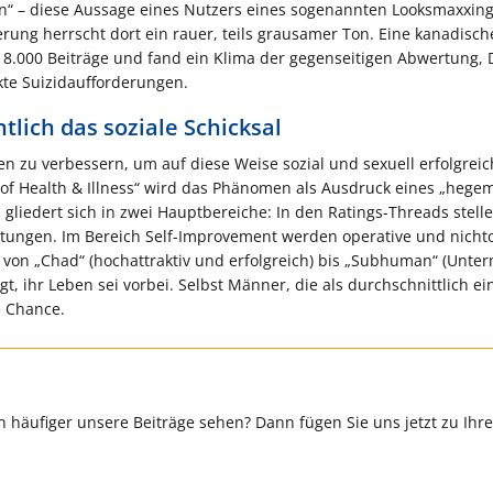
n“ – diese Aussage eines Nutzers eines sogenannten Looksmaxxin
erung herrscht dort ein rauer, teils grausamer Ton. Eine kanadisch
8.000 Beiträge und fand ein Klima der gegenseitigen Abwertung, 
kte Suizidaufforderungen.
lich das soziale Schicksal
 zu verbessern, um auf diese Weise sozial und sexuell erfolgreic
gy of Health & Illness“ wird das Phänomen als Ausdruck eines „hege
gliedert sich in zwei Hauptbereiche: In den Ratings-Threads stell
tungen. Im Bereich Self-Improvement werden operative und nicht
von „Chad“ (hochattraktiv und erfolgreich) bis „Subhuman“ (Unte
, ihr Leben sei vorbei. Selbst Männer, die als durchschnittlich ei
e Chance.
 häufiger unsere Beiträge sehen? Dann fügen Sie uns jetzt zu Ihr