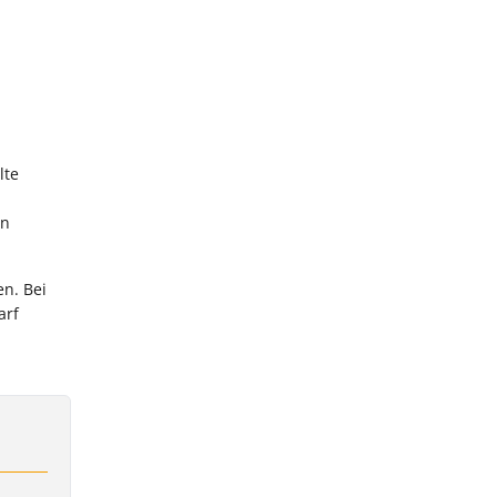
lte
en
en. Bei
arf