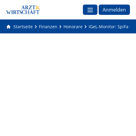
Anmelden
Startseite
Finanzen
Honorare
IGeL-Monitor: SpiFa we