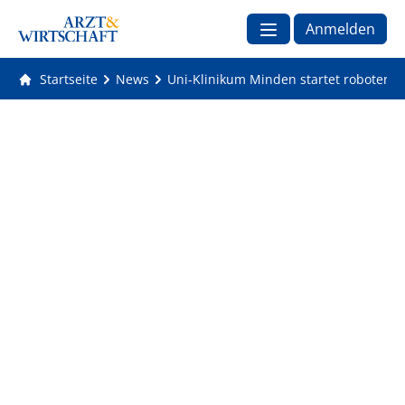
Anmelden
Startseite
News
Uni-Klinikum Minden startet roboterass