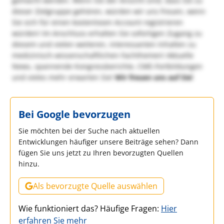
gemacht werden. Wenn Sie der Ansicht sind, dass Sie zu
dieser Zielgruppe gehören, würden wir uns freuen, wenn
Sie sich für einen kostenlosen Account registrieren
würden! Im Anschluss erhalten Sie sofortigen Zugang zu
diesem und vielen weiteren, interessanten Inhalten zu
medizinisch-wissenschaftlichen Fachthemen! Aktuelle
News, spannende Kongressberichte, CME-Fortbildungen
und vieles mehr erwarten Sie!
Wir freuen uns auf Sie!
Bei Google bevorzugen
Sie möchten bei der Suche nach aktuellen
Entwicklungen häufiger unsere Beiträge sehen? Dann
fügen Sie uns jetzt zu Ihren bevorzugten Quellen
hinzu.
Als bevorzugte Quelle auswählen
Wie funktioniert das? Häufige Fragen:
Hier
erfahren Sie mehr