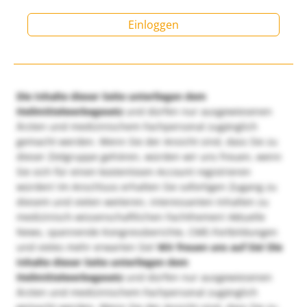
Einloggen
Die Inhalte dieser Seite unterliegen dem
Heilmittelwerbegesetz
und dürfen nur ausgewiesenen
Ärzten und medizinischem Fachpersonal zugänglich
gemacht werden. Wenn Sie der Ansicht sind, dass Sie zu
dieser Zielgruppe gehören, würden wir uns freuen, wenn
Sie sich für einen kostenlosen Account registrieren
würden! Im Anschluss erhalten Sie sofortigen Zugang zu
diesem und vielen weiteren, interessanten Inhalten zu
medizinisch-wissenschaftlichen Fachthemen! Aktuelle
News, spannende Kongressberichte, CME-Fortbildungen
und vieles mehr erwarten Sie!
Wir freuen uns auf Sie!
Die
Inhalte dieser Seite unterliegen dem
Heilmittelwerbegesetz
und dürfen nur ausgewiesenen
Ärzten und medizinischem Fachpersonal zugänglich