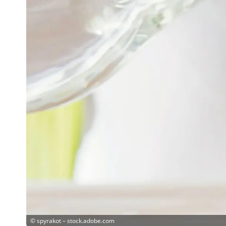
©
spyrakot – stock.adobe.com