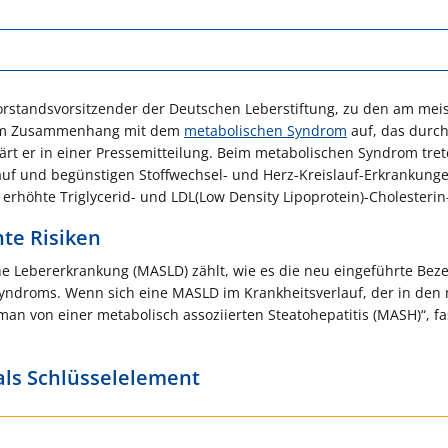
orstandsvorsitzender der Deutschen Leberstiftung, zu den am mei
ie im Zusammenhang mit dem
metabolischen Syndrom
auf, das durch
lärt er in einer Pressemitteilung. Beim metabolischen Syndrom tre
uf und begünstigen Stoffwechsel- und Herz-Kreislauf-Erkrankung
erhöhte Triglycerid- und LDL(Low Density Lipoprotein)-Cholesteri
te Risiken
che Lebererkrankung (MASLD) zählt, wie es die neu eingeführte Be
Syndroms. Wenn sich eine MASLD im Krankheitsverlauf, der in den
man von einer metabolisch assoziierten Steatohepatitis (MASH)“, fa
als Schlüsselelement