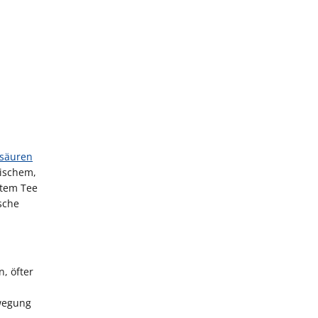
tsäuren
rischem,
ßtem Tee
sche
, öfter
ewegung