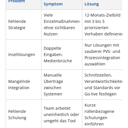
Problem
Symptom
Lösung
Viele
12-Monats-Zielbild
Fehlende
Einzelmaßnahmen
mit 3 bis 5
Strategie
ohne sichtbaren
priorisierten
Nutzen
Vorhaben definieren
Nur Lösungen mit
Doppelte
sauberer PVS- und
Insellösungen
Eingaben,
Prozessintegration
Medienbrüche
auswählen
Manuelle
Schnittstellen,
Mangelnde
Überträge
Verantwortlichkeiten
Integration
zwischen
und Standards vor
Systemen
Go-live festlegen
Kurze
Team arbeitet
Fehlende
rollenbezogene
uneinheitlich oder
Schulung
Schulungen
umgeht das Tool
einführen