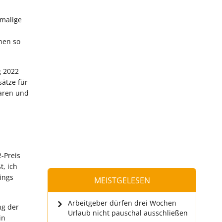
emalige
hen so
g 2022
ätze für
Waren und
2-Preis
, ich
sings
MEISTGELESEN
Arbeitgeber dürfen drei Wochen
ng der
Urlaub nicht pauschal ausschließen
in