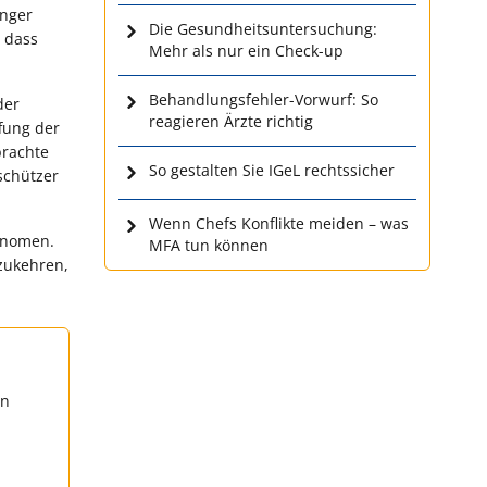
änger
Die Gesundheitsuntersuchung:
 dass
Mehr als nur ein Check-up
Behandlungsfehler-Vorwurf: So
der
reagieren Ärzte richtig
fung der
brachte
So gestalten Sie IGeL rechtssicher
schützer
Wenn Chefs Konflikte meiden – was
hänomen.
MFA tun können
mzukehren,
en