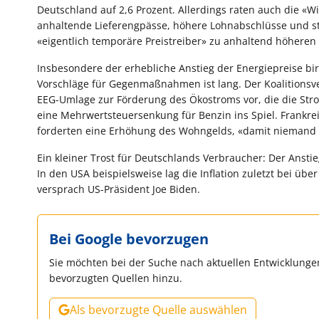
Deutschland auf 2,6 Prozent. Allerdings raten auch die «Wi
anhaltende Lieferengpässe, höhere Lohnabschlüsse und st
«eigentlich temporäre Preistreiber» zu anhaltend höheren 
Insbesondere der erhebliche Anstieg der Energiepreise birgt
Vorschläge für Gegenmaßnahmen ist lang. Der Koalitionsv
EEG-Umlage zur Förderung des Ökostroms vor, die die St
eine Mehrwertsteuersenkung für Benzin ins Spiel. Frankr
forderten eine Erhöhung des Wohngelds, «damit niemand i
Ein kleiner Trost für Deutschlands Verbraucher: Der Anst
In den USA beispielsweise lag die Inflation zuletzt bei üb
versprach US-Präsident Joe Biden.
Bei Google bevorzugen
Sie möchten bei der Suche nach aktuellen Entwicklungen
bevorzugten Quellen hinzu.
Als bevorzugte Quelle auswählen