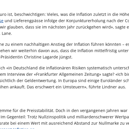
o ist, beschwichtigen: Vieles, was die Inflation zuletzt in die Höhe
se
und Lieferengpässe infolge der Konjunkturerholung nach der C
er wir glauben, dass sie im nächsten Jahr zurückgehen wird», sagte 
. Lane.
ne zu einem nachhaltigen Anstieg der Inflation führen könnten – es
hen wir weiterhin davon aus, dass die Inflation mittelfristig unt
Präsidentin Christine Lagarde jüngst.
ch «in Deutschland die inflationären Risiken systematisch untersc
m Interview der «Frankfurter Allgemeinen Zeitung» sagte? «Ich bi
chtlich der Geldentwertung. In Europa sind einige Euroländer sc
hen ankauft. Das erschwert ein Umsteuern», führte Lindner aus.
emme für die Preisstabilität. Doch in den vergangenen Jahren war 
t. Im Gegenteil: Trotz Nullzinspolitik und milliardenschwerer Wertp
ungsrate bei einem Wert mit ausreichend Abstand zur Nullmarke zu v