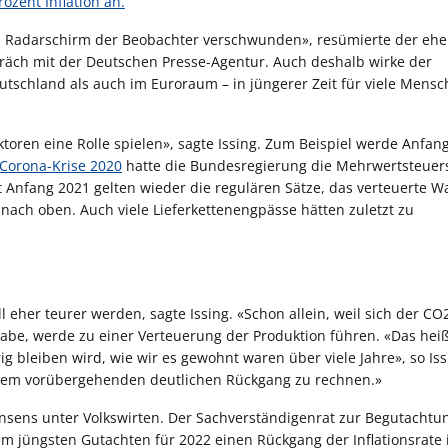
rozent Inflation an.
om Radarschirm der Beobachter verschwunden», resümierte der eh
äch mit der Deutschen Presse-Agentur. Auch deshalb wirke der
utschland als auch im Euroraum – in jüngerer Zeit für viele Mensc
ktoren eine Rolle spielen», sagte Issing. Zum Beispiel werde Anfan
Corona-Krise 2020
hatte die Bundesregierung die Mehrwertsteuers
 Anfang 2021 gelten wieder die regulären Sätze, das verteuerte 
n nach oben. Auch viele Lieferkettenengpässe hätten zuletzt zu
eher teurer werden, sagte Issing. «Schon allein, weil sich der CO
be, werde zu einer Verteuerung der Produktion führen. «Das heißt
ig bleiben wird, wie wir es gewohnt waren über viele Jahre», so Is
 einem vorübergehenden deutlichen Rückgang zu rechnen.»
sens unter Volkswirten. Der Sachverständigenrat zur Begutachtu
em jüngsten Gutachten für 2022 einen Rückgang der Inflationsrate 