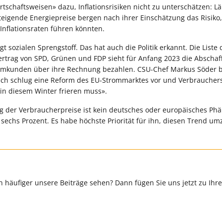
rtschaftsweisen» dazu, Inflationsrisiken nicht zu unterschätzen: L
eigende Energiepreise bergen nach ihrer Einschätzung das Risiko,
Inflationsraten führen könnten.
 sozialen Sprengstoff. Das hat auch die Politik erkannt. Die Liste 
ertrag von SPD, Grünen und FDP sieht für Anfang 2023 die Abschaf
romkunden über ihre Rechnung bezahlen. CSU-Chef Markus Söder 
eich schlug eine Reform des EU-Strommarktes vor und Verbraucher
n diesem Winter frieren muss».
ieg der Verbraucherpreise ist kein deutsches oder europäisches P
er sechs Prozent. Es habe höchste Priorität für ihn, diesen Trend u
 häufiger unsere Beiträge sehen? Dann fügen Sie uns jetzt zu Ihr