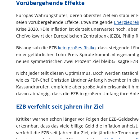
Vorübergehende Effekte
Europas Währungshüter, deren oberstes Ziel ein stabiler Eur
seien vorübergehende Effekte. Etwa steigende
Energieprei
Krise 2020. »Die Inflation ist derzeit unerwartet hoch, ab
Chefvolkswirt der Europäischen Zentralbank (EZB), Philip R
Bislang sah die EZB
kein großes Risiko
, dass steigende Löh
einer gefährlichen Lohn-Preis-Spirale kommt. «Insgesamt ge
neuen symmetrischen Zwei-Prozent-Ziel bleibt», sagte EZB-
Nicht jeder teilt diesen Optimismus. Doch werden tatsächli
wie es FDP-Chef Christian Lindner Anfang November in eine
Kassandrarufer, empfehle aber große Aufmerksamkeit hinsi
davon abhängig, dass die EZB in großem Umfang ihre Anlei
EZB verfehlt seit Jahren ihr Ziel
Kritiker warnen schon länger vor Folgen der EZB-Geldschw
erkennbar, dass das viele billige Geld die Inflation anheiz
verfehlt die EZB seit Jahren ihr Ziel, die jährliche Teuer