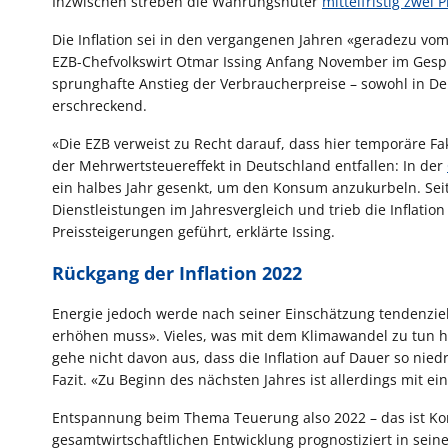
Inzwischen streben die Währungshüter
mittelfristig zwei P
Die Inflation sei in den vergangenen Jahren «geradezu v
EZB-Chefvolkswirt Otmar Issing Anfang November im Gespr
sprunghafte Anstieg der Verbraucherpreise – sowohl in De
erschreckend.
«Die EZB verweist zu Recht darauf, dass hier temporäre Fa
der Mehrwertsteuereffekt in Deutschland entfallen: In der
ein halbes Jahr gesenkt, um den Konsum anzukurbeln. Seit
Dienstleistungen im Jahresvergleich und trieb die Inflatio
Preissteigerungen geführt, erklärte Issing.
Rückgang der Inflation 2022
Energie jedoch werde nach seiner Einschätzung tendenziell 
erhöhen muss». Vieles, was mit dem Klimawandel zu tun ha
gehe nicht davon aus, dass die Inflation auf Dauer so niedr
Fazit. «Zu Beginn des nächsten Jahres ist allerdings mit
Entspannung beim Thema Teuerung also 2022 – das ist Kon
gesamtwirtschaftlichen Entwicklung prognostiziert in sein