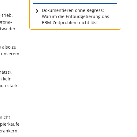
Dokumentieren ohne Regress:
 trieb,
Warum die Entbudgetierung das
orona-
EBM-Zeitproblem nicht löst
etwa der
 also zu
er unserem
hätzt»,
n kein
hon stark
nicht
apierkäufe
erankern.