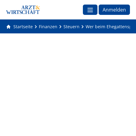
Anmelden
Startseite
Finanzen
Steuern
Wer beim Ehegattensplit