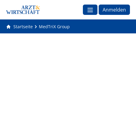
Anmelden
Startseite
MedTriX Group