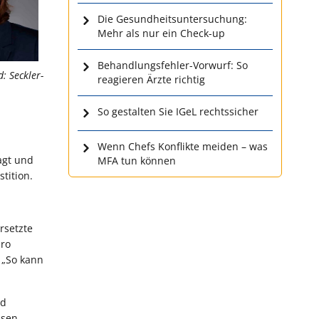
Die Gesundheitsuntersuchung:
Mehr als nur ein Check-up
Behandlungsfehler-Vorwurf: So
: Seckler-
reagieren Ärzte richtig
So gestalten Sie IGeL rechtssicher
Wenn Chefs Konflikte meiden – was
agt und
MFA tun können
tition.
rsetzte
pro
 „So kann
nd
ssen