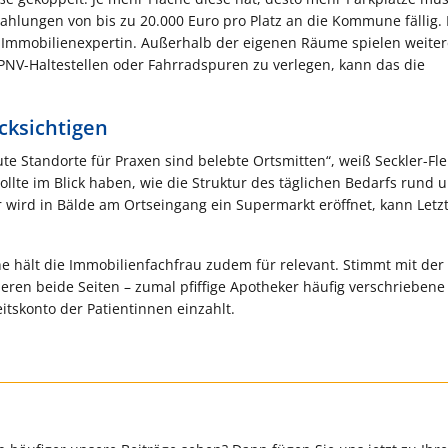
szahlungen von bis zu 20.000 Euro pro Platz an die Kommune fällig.
ie Immobilienexpertin. Außerhalb der eigenen Räume spielen weite
ÖPNV-Haltestellen oder Fahrradspuren zu verlegen, kann das die
cksichtigen
te Standorte für Praxen sind belebte Ortsmitten“, weiß Seckler-Fle
ollte im Blick haben, wie die Struktur des täglichen Bedarfs rund 
r wird in Bälde am Ortseingang ein Supermarkt eröffnet, kann Letz
e hält die Immobilienfachfrau zudem für relevant. Stimmt mit der
eren beide Seiten – zumal pfiffige Apotheker häufig verschriebene
tskonto der Patientinnen einzahlt.