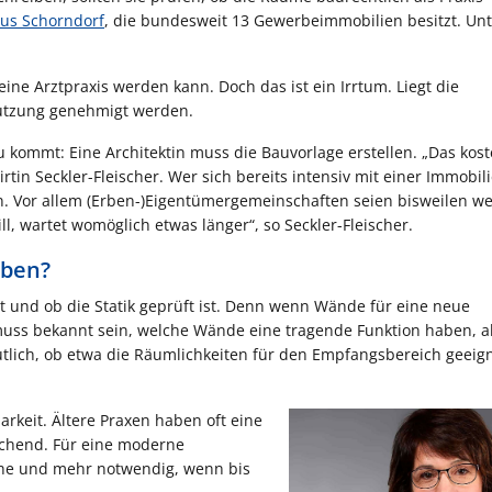
us Schorndorf
, die bundesweit 13 Gewerbeimmobilien besitzt. Unt
eine Arztpraxis werden kann. Doch das ist ein Irrtum. Liegt die
utzung genehmigt werden.
u kommt: Eine Architektin muss die Bauvorlage erstellen. „Das kost
in Seckler-Fleischer. Wer sich bereits intensiv mit einer Immobil
en. Vor allem (Erben-)Eigentümergemeinschaften seien bisweilen w
l, wartet womöglich etwas länger“, so Seckler-Fleischer.
eben?
ist und ob die Statik geprüft ist. Denn wenn Wände für eine neue
muss bekannt sein, welche Wände eine tragende Funktion haben, al
utlich, ob etwa die Räumlichkeiten für den Empfangsbereich geeign
barkeit. Ältere Praxen haben oft eine
eichend. Für eine moderne
che und mehr notwendig, wenn bis