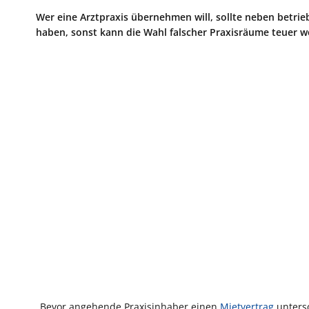
Wer eine Arztpraxis übernehmen will, sollte neben betrie
haben, sonst kann die Wahl falscher Praxisräume teuer we
„Bevor angehende Praxisinhaber einen
Mietvertrag
untersc