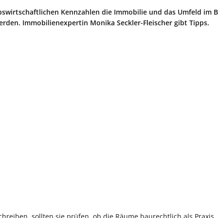
bswirtschaftlichen Kennzahlen die Immobilie und das Umfeld im B
rden. Immobilienexpertin Monika Seckler-Fleischer gibt Tipps.
hreiben, sollten sie prüfen, ob die Räume baurechtlich als Praxis