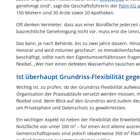
genehmigt sind“, sagt die Geschäftsführerin der
Palm KG a
150 Mietern sind 30 Ärzte sowie 20 Apotheken.
Oft denken Vermieter, dass aus einer Bürofläche jederzeit 
baurechtliche Genehmigung nicht vor, muss erst die Umn
Das kann, je nach Behörde, bis zu zwei Jahre dauern. Hinz
Honorar und wird mitunter gescheut“, so Immobilienfachwirt
beschäftigt, sollte nach den Eigentumsverhältnissen frag
flexibel. „Wer hier einen defekten Wasserhahn tauschen wil
Ist überhaupt Grundriss-Flexibilität geg
Wichtig ist, zu prüfen, ob der Grundriss Flexibilität aufwe
Organisation der Praxisabläufe versetzt werden müssen, 
flexibel sind. Beim Blick auf den Grundriss wird zudem de
um Privatsphäre und Datenschutz zu gewährleisten.
Ein wichtiger Aspekt ist neben der Flexibilität die Erweiter
Nutzfläche von unter 200 m² – für einen Arzt alleine ausr
Gemeinschaftspraxis sind jedoch idealerweise 350 m² Flä