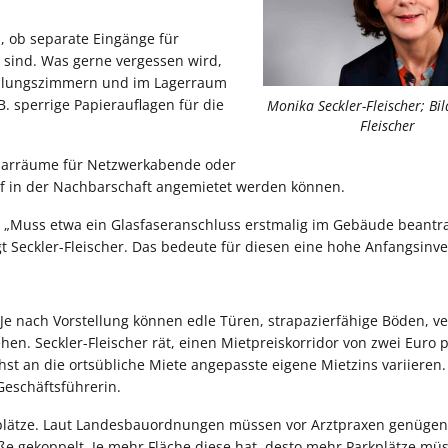
, ob separate Eingänge für
 sind. Was gerne vergessen wird,
ndlungszimmern und im Lagerraum
B. sperrige Papierauflagen für die
Monika Seckler-Fleischer; Bild
Fleischer
minarräume für Netzwerkabende oder
f in der Nachbarschaft angemietet werden können.
n. „Muss etwa ein Glasfaseranschluss erstmalig im Gebäude beantr
gt Seckler-Fleischer. Das bedeute für diesen eine hohe Anfangsinves
Je nach Vorstellung können edle Türen, strapazierfähige Böden, ve
. Seckler-Fleischer rät, einen Mietpreiskorridor von zwei Euro 
t an die ortsübliche Miete angepasste eigene Mietzins variieren.
eschäftsführerin.
kplätze. Laut Landesbauordnungen müssen vor Arztpraxen genüge
röße gekoppelt. Je mehr Fläche diese hat, desto mehr Parkplätze mü