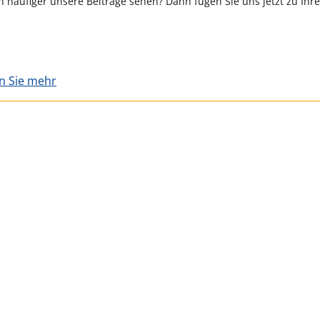
 häufiger unsere Beiträge sehen? Dann fügen Sie uns jetzt zu Ihr
en Sie mehr