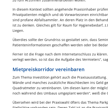
zu fünf Ärztinnen zusammenarbeiten wollen.
In diesem Kontext sollten angehende Praxisinhaber prüfen
Privatpatienten möglich und ob Vorwartezonen einrichtbar
sind profane Abfallsammler. An deren Platz in den Beha
ist zu denken. Gleiches gilt für Raum für Hygienebedarf, z.
Liegen.
Überdies sollte der Grundriss so gestaltet sein, dass Se
Patienteninformationen geschaffen werden oder bei Bedar
Ferner ist die Frage nach dem Internetanschluss zu kläre
verlegt werden, so ist das die Aufgabe des Vermieters“, sa
Mietpreiskorridor vereinbaren
Zum Thema Investition gehört auch die Praxisausstattung. 
Wände und manches zusätzliche Waschbecken ins Geld gehen
Quadratmeter zu vereinbaren. Um diesen kann der möglichs
noch während des Umbaus umgeplant werden“, weiß die G
Übersehen wird bei der Praxiswahl öfters das Thema Par
Stellplätze vorhanden sein. Deren Zahl ist an die Praxisg