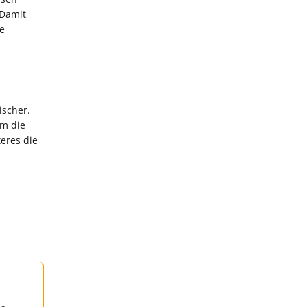
 Damit
re
ischer.
um die
teres die