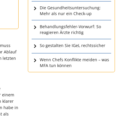
Die Gesundheitsuntersuchung:
Mehr als nur ein Check-up
Behandlungsfehler-Vorwurf: So
reagieren Ärzte richtig
d muss
So gestalten Sie IGeL rechtssicher
r Ablauf
m letzten
Wenn Chefs Konflikte meiden – was
MFA tun können
e
r einem
 klarer
rn habe in
t als