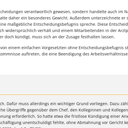
entscheidungen verantwortlich gewesen, sondern handelte auch im
hatte daher ein besonderes Gewicht. Außerdem unterzeichnete er 
eine maßgebliche Entscheidungsbefugnis spreche. Diese Entscheid
ich widersprüchlich verhält und einem Mitarbeitenden in der Arztp
 doch kündigt, muss sich an der Zusage festhalten lassen.
r von einem einfachen Vorgesetzten ohne Entscheidungsbefugnis 
mmnisse auftreten, die eine Beendigung des Arbeitsverhältnisses
ich. Dafür muss allerdings ein wichtiger Grund vorliegen. Dazu zäh
liche Übergriffe gegenüber dem Chef, den Kolleginnen und Kollege
hnung erforderlich. So hatte etwa die fristlose Kündigung einer An
eschäftigung unentschuldigt fehlte, ohne Abmahnung vor Gericht k