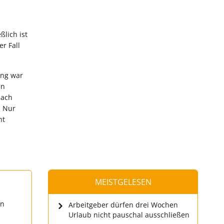
lich ist
r Fall
ung war
in
nach
. Nur
ht
MEISTGELESEN
en
Arbeitgeber dürfen drei Wochen
Urlaub nicht pauschal ausschließen