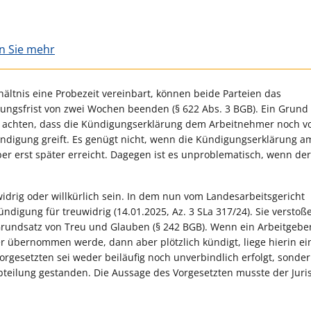
en Sie mehr
hältnis eine Probezeit vereinbart, können beide Parteien das
igungsfrist von zwei Wochen beenden (§ 622 Abs. 3 BGB). Ein Grun
f achten, dass die Kündigungserklärung dem Arbeitnehmer noch vo
kündigung greift. Es genügt nicht, wenn die Kündigungserklärung a
er erst später erreicht. Dagegen ist es unproblematisch, wenn der
widrig oder willkürlich sein. In dem nun vom Landesarbeitsgericht
ndigung für treuwidrig (14.01.2025, Az. 3 SLa 317/24). Sie verstoß
Grundsatz von Treu und Glauben (§ 242 BGB). Wenn ein Arbeitgebe
er übernommen werde, dann aber plötzlich kündigt, liege hierin ein
rgesetzten sei weder beiläufig noch unverbindlich erfolgt, sonde
eilung gestanden. Die Aussage des Vorgesetzten musste der Juris