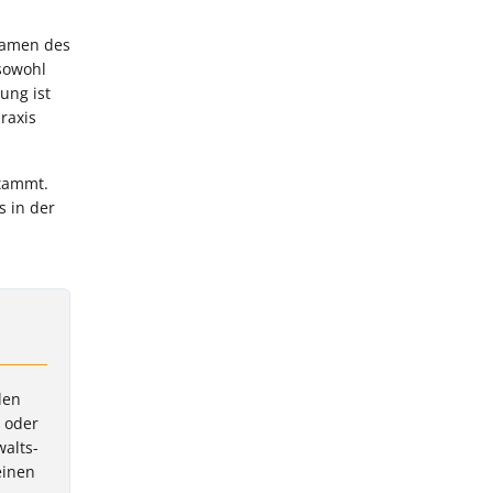
 Namen des
sowohl
ung ist
raxis
stammt.
 in der
len
n oder
walts-
einen