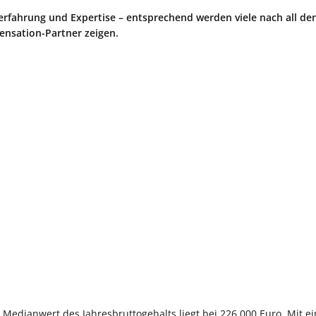
erfahrung und Expertise – entsprechend werden viele nach all de
ensation-Partner zeigen.
 Medianwert des Jahresbruttogehalts liegt bei 226.000 Euro. Mit ei