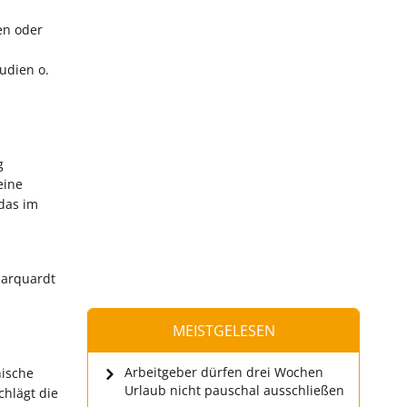
en oder
udien o.
g
eine
 das im
Marquardt
MEISTGELESEN
Arbeitgeber dürfen drei Wochen
nische
Urlaub nicht pauschal ausschließen
chlägt die