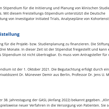
in Stipendium für die Initiierung und Planung von klinischen Studi
s. Mit diesem Freistellungs-Stipendium unterstützt die Deutsche
tung von Investigator Initiated Trials, Analysepläne von Kohortenst
istellung
g für die Projekt- bzw. Studienplanung zu finanzieren. Die Stiftun
i Monate. In dieser Zeit ist der Stipendiat freigestellt und kann 
Das Stipendium ist nicht übertragbar. Es muss vom Antragsteller für
endium ist der 1. Oktober 2021. Die Begutachtung erfolgt durch ein
ivatdozent Dr. Münevver Demir aus Berlin, Professor Dr. Jens U. 
 der 38. Jahrestagung der GASL (Anfang 2022) bekannt gegeben. „Kli
pielsweise neuer Verfahren in die Versorgung von Patienten. Sie s