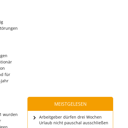
ig
störungen
ngen
ationär
von
nd für
-Jahr
MEISTGELESEN
21 wurden
Arbeitgeber dürfen drei Wochen
r
Urlaub nicht pauschal ausschließen
igen