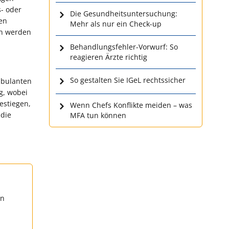
- oder
Die Gesundheitsuntersuchung:
en
Mehr als nur ein Check-up
en werden
Behandlungsfehler-Vorwurf: So
reagieren Ärzte richtig
So gestalten Sie IGeL rechtssicher
mbulanten
g, wobei
estiegen,
Wenn Chefs Konflikte meiden – was
 die
MFA tun können
en