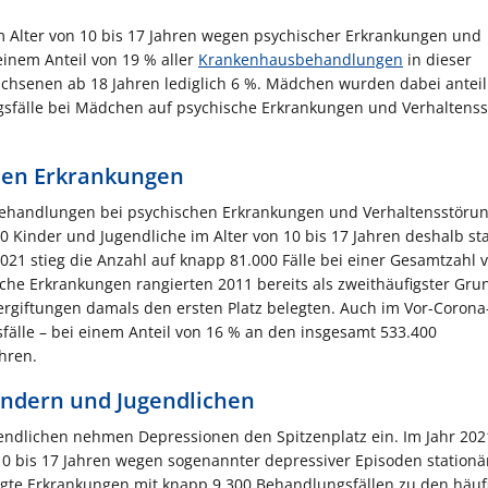
m Alter von 10 bis 17 Jahren wegen psychischer Erkrankungen und
einem Anteil von 19 % aller
Krankenhausbehandlungen
in dieser
wachsenen ab 18 Jahren lediglich 6 %. Mädchen wurden dabei anteil
gsfälle bei Mädchen auf psychische Erkrankungen und Verhaltens
hen Erkrankungen
en Behandlungen bei psychischen Erkrankungen und Verhaltensstöru
0 Kinder und Jugendliche im Alter von 10 bis 17 Jahren deshalb st
021 stieg die Anzahl auf knapp 81.000 Fälle bei einer Gesamtzahl 
che Erkrankungen rangierten 2011 bereits als zweithäufigster Gru
iftungen damals den ersten Platz belegten. Auch im Vor-Corona
fälle – bei einem Anteil von 16 % an den insgesamt 533.400
ahren.
Kindern und Jugendlichen
endlichen nehmen Depressionen den Spitzenplatz ein. Im Jahr 20
 10 bis 17 Jahren wegen sogenannter depressiver Episoden stationä
gte Erkrankungen mit knapp 9.300 Behandlungsfällen zu den häuf