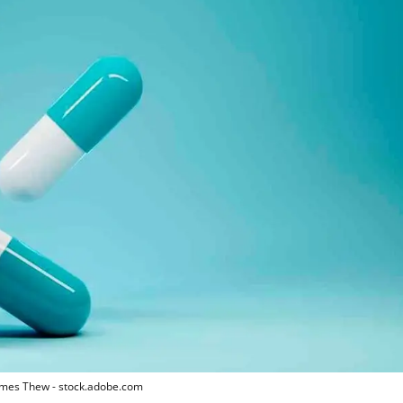
ames Thew - stock.adobe.com