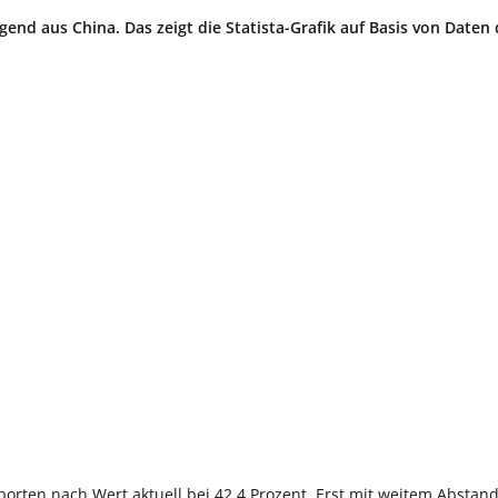
nd aus China. Das zeigt die Statista-Grafik auf Basis von Daten 
xporten nach Wert aktuell bei 42,4 Prozent. Erst mit weitem Abstand