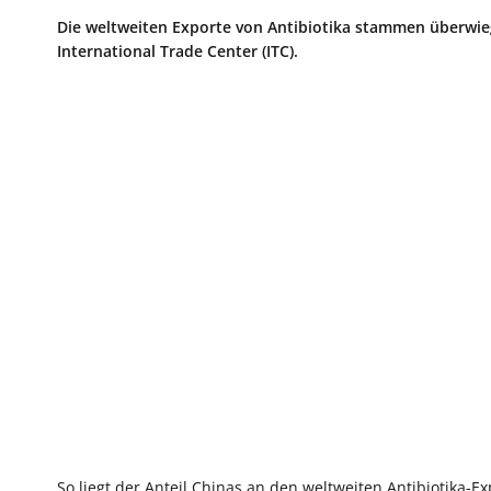
Die weltweiten Exporte von Antibiotika stammen überwiege
International Trade Center (ITC).
So liegt der Anteil Chinas an den weltweiten Antibiotika-E