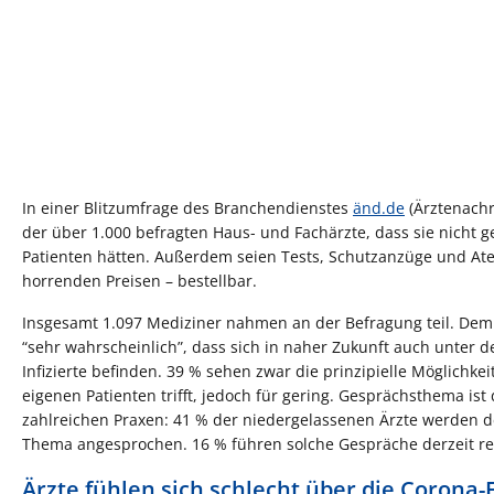
In einer Blitzumfrage des Branchendienstes
änd.de
(Ärztenachr
der über 1.000 befragten Haus- und Fachärzte, dass sie nicht g
Patienten hätten. Außerdem seien Tests, Schutzanzüge und At
horrenden Preisen – bestellbar.
Insgesamt 1.097 Mediziner nahmen an der Befragung teil. Demna
“sehr wahrscheinlich”, dass sich in naher Zukunft auch unter 
Infizierte befinden. 39 % sehen zwar die prinzipielle Möglichkei
eigenen Patienten trifft, jedoch für gering. Gesprächsthema ist
zahlreichen Praxen: 41 % der niedergelassenen Ärzte werden de
Thema angesprochen. 16 % führen solche Gespräche derzeit r
Ärzte fühlen sich schlecht über die Corona-